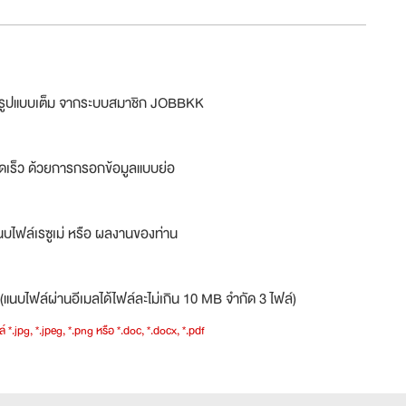
ม่รูปแบบเต็ม จากระบบสมาชิก JOBBKK
ดเร็ว ด้วยการกรอกข้อมูลแบบย่อ
บไฟล์เรซูเม่ หรือ ผลงานของท่าน
(แนบไฟล์ผ่านอีเมลได้ไฟล์ละไม่เกิน 10 MB จำกัด 3 ไฟล์)
์ *.jpg, *.jpeg, *.png หรือ *.doc, *.docx, *.pdf