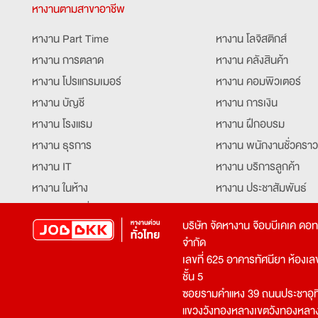
หางานตามสาขาอาชีพ
หางาน Part Time
หางาน โลจิสติกส์
หางาน การตลาด
หางาน คลังสินค้า
หางาน โปรแกรมเมอร์
หางาน คอมพิวเตอร์
หางาน บัญชี
หางาน การเงิน
หางาน โรงแรม
หางาน ฝึกอบรม
หางาน ธุรการ
หางาน พนักงานชั่วคราว
หางาน IT
หางาน บริการลูกค้า
หางาน ในห้าง
หางาน ประชาสัมพันธ์
หางาน ท่องเที่ยว
หางาน รับโทรศัพท์
บริษัท จัดหางาน จ๊อบบีเคเค ดอ
หางาน จัดซื้อ
หางาน ประสานงาน
จำกัด
หางาน การขาย
หางาน จองตั๋ว
เลขที่ 625 อาคารทัศนียา ห้องเลขที
หางาน คีย์ข้อมูล
หางาน ร้านอาหาร
ชั้น 5
ซอยรามคำแหง 39 ถนนประชาอุท
หางาน บุคคล
หางาน กุ๊ก
แขวงวังทองหลางเขตวังทองหลา
หางาน วิศวกร
หางาน นักศึกษาฝึกงาน