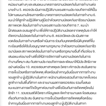
หน่วยงานต่างๆ และเสนอแนะมาตรการความปลอดภัยในการทำงานต่อ
นายจ้าง 5. ตรวจประเมินการปฏิบัติงานของสถานประกอบกิจการให้เป็น
ไปตามแผนงานโครงการหรือ มาตรการความปลอดภัยในการทำงาน 6.
แนะนำให้ลูกจ้างปฏิบัติตามคู่มือว่าด้วยความปลอดภัยอาชีวอนามัยและ
สภาพแวด ล้อมในการทำงานของสถานประกอบกิจการ 7. แนะนำ
ฝึกสอนและอบรมลูกจ้าง เพื่อให้การปฏิบัติงานปลอดจากเหตุอันจะทำให้
เกิดความไม่ปลอดภัยในการทำงาน 8. ตรวจวัดและประเมินสภาพ
แวดล้อมในการทำงานหรือดำเนินการ ร่วมกับบุคคลหรือนิติบุคคลที่ขึ้น
ทะเบียนหรือได้รับใบอนุญาตตามกฎหมาย ว่าด้วยความปลอดภัยอาชีว
อนามัยและสภาพแวดล้อมในการทำงานหรือกฎหมายอื่นที่ เกี่ยวข้อง 9.
เสนอแนะต่อนายจ้างเพื่อให้มีการจัดการด้านความปลอดภัยในการ
ทำงานที่เหมาะสม กับสถานประกอบกิจการและพัฒนาให้มีประสิทธิภาพ
อย่างต่อเนื่อง 10. ตรวจสอบหาสาเหตุและวิเคราะห์การประสบอันตราย
การเจ็บป่วยหรือการเกิดเหตุ เดือดร้อนรำคาญอันเนื่องจากการทำงาน
ของลูกจ้าง ผู้ปฏิบัติงานในสาขา พนักงานส่งของรวมถึงการบาดเจ็บของ
ลูกค้าภายในพื้นที่สาขา และรายงานผลการตรวจสอบ รวมทั้งเสนอ
แนะแนวทางการแก้ไขปัญหาต่อนายจ้างเพื่อป้องกันการเกิดเหตุโดยไม่
ชักช้า 11. รวบรวมสถิติวิเคราะห์ข้อมูลและจัดทำรายงานและข้อเสนอแนะ
เกี่ยวกับการประสบ อันตราย การเจ็บป่วยหรือการเกิดเหตุเดือดร้อน
รำคาญอันเนื่องจากการทำงานของลูกจ้าง ผู้ปฏิบัติงานในสาขา