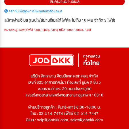
สมัครงานผ่านอีเมล
คลิกที่นี่เพื่อดูวิธีการใช้งานสมัครด้วยอีเมล
สมัครผ่านอีเมล (แนบไฟล์ผ่านอีเมลได้ไฟล์ละไม่เกิน 10 MB จำกัด 3 ไฟล์)
หมายเหตุ : เฉพาะไฟล์ *.jpg, *.jpeg, *.png หรือ *.doc, *.docx, *.pdf
บริษัท จัดหางาน จ๊อบบีเคเค ดอท คอม จำกัด
เลขที่ 625 อาคารทัศนียา ห้องเลขที่ ยูนิต ดี ชั้น 5
ซอยรามคำแหง 39 ถนนประชาอุทิศ
แขวงวังทองหลางเขตวังทองหลาง กรุงเทพฯ 10310
ฝ่ายบริการลูกค้า : จันทร์-เสาร์ 8:30-18:00 น.
โทร : 02-514-7474 แฟ็กซ์ 02-514-7447
อีเมล :
help@jobbkk.com
,
sales@jobbkk.com