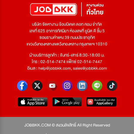
บริษัท จัดหางาน จ๊อบบีเคเค ดอท คอม จำกัด
เลขที่ 625 อาคารทัศนียา ห้องเลขที่ ยูนิต ดี ชั้น 5
ซอยรามคำแหง 39 ถนนประชาอุทิศ
แขวงวังทองหลางเขตวังทองหลาง กรุงเทพฯ 10310
ฝ่ายบริการลูกค้า : จันทร์-เสาร์ 8:30-18:00 น.
โทร : 02-514-7474 แฟ็กซ์ 02-514-7447
อีเมล :
help@jobbkk.com
,
sales@jobbkk.com
JOBBKK.COM © สงวนลิขสิทธิ์ All Right Reserved