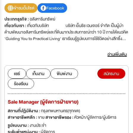
เข้าชมเว็บไซต์
Facebook
ประเภทธุรกิจ :
อสังหาริมทรัพย์
เกี่ยวกับเรา :
เกี่ยวกับบริษัท บริษัท เอ็นริช เวนเจอร์ จำกัด เป็นผู้นำ
ด้านพัฒนาอสังหาริมทรัพย์และที่ดินมากประสบการณ์กว่า 10 ปี ภายใต้แนวคิด
'Guiding You to Practical Living' เราเรียนรู้รูปแบบการใช้ชีวิตอย่างลึกซึ้ง
เพื่อออกแบบที่อยู่อาศัยให้ตอบโจทย์การใช้ชีวิตจริงของผู้พักอาศัยได้อย่าง
แท้จริง เรามีวิสัยทัศน์ที่จะเป็นทางเลือกที่ดีที่สุดสำหรับทุกครอบครัว จึงทุ่มเทและ
อ่านเพิ่มเติม
มุ่งมั่นในทุกรายละเอียด เพื่อปรับ และส่งเสริมรูปแบบวิถีชีวิตที่ยั่งยืนผ่านการ
ออกแบบที่อยู่อาศัยอย่างชาญฉลาด โครงการที่โดดเด่นของเรา ได้แก่ เอ็นริช
พาร์ค, ธารา ราชพฤกษ์-ปิ่นเกล้า, THE MARQ กาญจนาภิเษก-ปิ่นเกล้า,
แชร์
เก็บงาน
พิมพ์งาน
สมัครงาน
KUUN ราชพฤกษ์-พระราม 5, DusitD2 residence hua hin ฯลฯ
ร้องเรียน
ทีมงานเอ็นริชประกอบด้วยมืออาชีพที่เชี่ยวชาญงานหลากหลายด้าน ร่วมผสาน
นวัตกรรมล้ำสมัยและแนวคิดสร้างสรรค์ เพื่อให้กำเนิดผลงานอันงดงามทันสมัย
ตอบโจทย์ทุกไลฟ์สไตล์ และดำรงไว้ซึ่งความยั่งยืน หากคุณมีแนวคิดที่จะ
Sale Manager (ผู้จัดการฝ่ายขาย)
ร่วมเติมเต็มพลังเหมือนกับเรา เอ็นริชมีบรรยากาศการทำงานน่าสนุก ผสานทีม
งานอย่างร่วมใจ คิดไปด้วยกัน ทำไปด้วยกัน เพราะเราเชื่อว่า "บรรยากาศในบ้าน
สถานที่ปฏิบัติงาน :
กรุงเทพมหานคร(ทุกเขต)
แสนสุขเป็นพื้นฐานที่ดีของการดำรงชีวิต" มาเป็นส่วนหนึ่งของเราวันนี้
สาขาอาชีพหลัก :
ขาย
สาขาอาชีพรอง :
หัวหน้า/ผู้จัดการ/ผู้บริหาร
สร้างสรรค์สิ่งดีๆ ให้กับโลกใบนี้และทุกครอบครัว
รูปแบบงาน :
งานประจำ
ระดับตำแหน่งงาน :
ผู้จัดการ