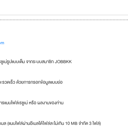
om
รซูเม่รูปแบบเต็ม จากระบบสมาชิก JOBBKK
ละรวดเร็ว ด้วยการกรอกข้อมูลแบบย่อ
ารแนบไฟล์เรซูเม่ หรือ ผลงานของท่าน
เมล (แนบไฟล์ผ่านอีเมลได้ไฟล์ละไม่เกิน 10 MB จำกัด 3 ไฟล์)