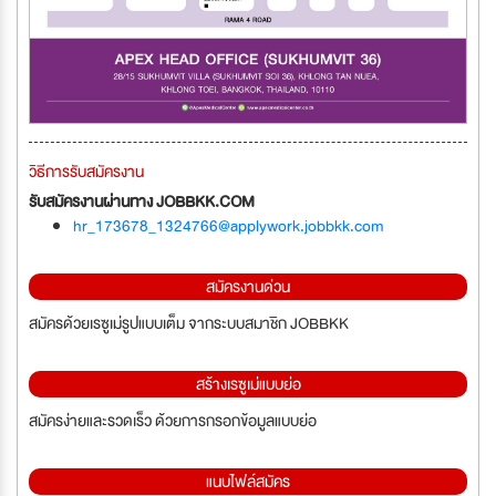
วิธีการรับสมัครงาน
รับสมัครงานผ่านทาง JOBBKK.COM
hr_173678_1324766@applywork.jobbkk.com
สมัครงานด่วน
สมัครด้วยเรซูเม่รูปแบบเต็ม จากระบบสมาชิก JOBBKK
สร้างเรซูเม่แบบย่อ
สมัครง่ายและรวดเร็ว ด้วยการกรอกข้อมูลแบบย่อ
แนบไฟล์สมัคร