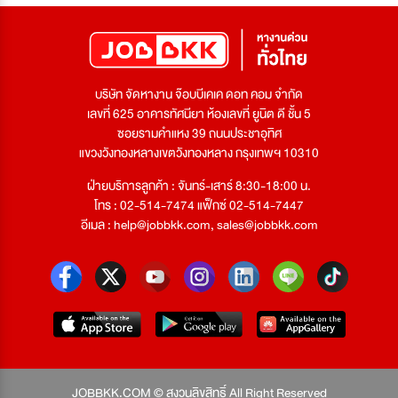
บริษัท จัดหางาน จ๊อบบีเคเค ดอท คอม จำกัด
เลขที่ 625 อาคารทัศนียา ห้องเลขที่ ยูนิต ดี ชั้น 5
ซอยรามคำแหง 39 ถนนประชาอุทิศ
แขวงวังทองหลางเขตวังทองหลาง กรุงเทพฯ 10310
ฝ่ายบริการลูกค้า : จันทร์-เสาร์ 8:30-18:00 น.
โทร : 02-514-7474 แฟ็กซ์ 02-514-7447
อีเมล :
help@jobbkk.com
,
sales@jobbkk.com
JOBBKK.COM © สงวนลิขสิทธิ์ All Right Reserved