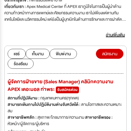
ประเภทธุรกิจ :
กิจกรรมโรงพยาบาล
เกี่ยวกับเรา :
Apex Medical Center ที่ APEX เราภูมิใจในการเป็นผู้นำด้าน
ความก้าวหน้าทางการแพทย์และศัลยกรรมความงาม เราไม่เพียงแต่ตามทัน
เทคโนโลยีและนวัตกรรมใหม่ แต่ยังเป็นผู้บุกเบิกในด้านการรักษาและการผ่าตัด
ทางสุขภาพ ทั้งในเรื่องของการคงความอ่อนเยาว์ เซลล์ต้นกำเนิด การย้ายไขมัน
การลดน้ำหนัก การรักษาด้วยความเย็น ด้วยเทคโนโลยีและเทคนิคที่ทันสมัยและได้
อ่านเพิ่มเติม
รับการรับรอง เมื่อมีนวัตกรรมหรือเทคโนโลยีที่ดีกว่าเปิดตัว เรามั่นใจจะเป็นคน
แรกในภูมิภาคที่จะนำเสนอให้คุณได้สัมผัส เรามีความเชี่ยวชาญในด้านศัลยกรรม
ความงาม การรักษาผิวพรรณต่อต้านวัย การกระชับผิว การทำให้ผิวกระจ่างใส
แชร์
เก็บงาน
พิมพ์งาน
สมัครงาน
การยกกระชับผิว การฟื้นฟูผิว การสลิมและการปรับรูปร่าง การลดน้ำหนัก การ
ร้องเรียน
ดูดไขมัน การปลูกผมด้วยหุ่นยนต์ ทันตกรรมความงาม และบริการด้านสุขภาพ
อีกทั้งโรงพยาบาลของเรายังได้รับการรับรองมาตรฐานทองคำ โดยทีมแพทย์และ
ผู้เชี่ยวชาญที่มีความสามารถและความเชี่ยวชาญสูงสุดในประเทศ
ผู้จัดการฝ่ายขาย (Sales Manager) คลินิกความงาม
APEX เดอะมอล ท่าพระ
รับสมัครด่วน
สถานที่ปฏิบัติงาน :
กรุงเทพมหานคร(ทุกเขต)
สามารถเดินทางไปปฏิบัติงานต่างจังหวัดได้ :
ตามโอกาสและความเหมาะ
สม
สาขาอาชีพหลัก :
สุขภาพ/โภชนาการ/ความงาม
สาขาอาชีพรอง :
หัวหน้า/ผู้จัดการ/ผู้บริหาร