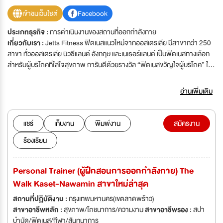
เข้าชมเว็บไซต์
Facebook
ประเภทธุรกิจ :
การดำเนินงานของสถานที่ออกกำลังกาย
เกี่ยวกับเรา :
Jetts Fitness ฟิตเนสแนวใหม่จากออสเตรเลีย มีสาขากว่า 250
สาขา ทั่วออสเตรเลีย นิวซีแลนด์ อังกฤษ และเนเธอร์แลนด์ เป็นฟิตเนสทางเลือก
สำหรับผู้บริโภคที่ใส่ใจสุขภาพ การันตีด้วยรางวัล “ฟิตเนสขวัญใจผู้บริโภค” ใน
ออสเตรเลียและนิวซีแลนด์ จาก Canstar ในปี 2555 และ 2556 เปิดให้บริการ 24
ชั่วโมงทุกวัน สะดวกสบายและราคาไม่แพง ไม่มีสัญญาผูกมัด ตอบโจทย์ทุกความ
อ่านเพิ่มเติม
ต้องการ เพื่อเป็นการรองรับการขยายสาขาที่เพิ่มขึ้น
แชร์
เก็บงาน
พิมพ์งาน
สมัครงาน
ร้องเรียน
Personal Trainer (ผู้ฝึกสอนการออกกำลังกาย) The
Walk Kaset-Nawamin สาขาใหม่ล่าสุด
สถานที่ปฏิบัติงาน :
กรุงเทพมหานคร(เขตลาดพร้าว)
สาขาอาชีพหลัก :
สุขภาพ/โภชนาการ/ความงาม
สาขาอาชีพรอง :
สปา
บำบัด/ฟิตเนส/กีฬา/สันทนาการ