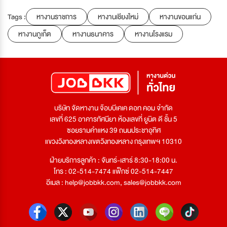
Tags :
หางานราชการ
หางานเชียงใหม่
หางานขอนแก่น
หางานภูเก็ต
หางานธนาคาร
หางานโรงแรม
บริษัท จัดหางาน จ๊อบบีเคเค ดอท คอม จำกัด
เลขที่ 625 อาคารทัศนียา ห้องเลขที่ ยูนิต ดี ชั้น 5
ซอยรามคำแหง 39 ถนนประชาอุทิศ
แขวงวังทองหลางเขตวังทองหลาง กรุงเทพฯ 10310
ฝ่ายบริการลูกค้า : จันทร์-เสาร์ 8:30-18:00 น.
โทร : 02-514-7474 แฟ็กซ์ 02-514-7447
อีเมล :
help@jobbkk.com
,
sales@jobbkk.com