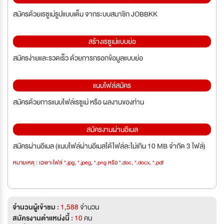
สมัครด้วยเรซูเม่รูปแบบเต็ม จากระบบสมาชิก JOBBKK
สร้างเรซูเม่แบบย่อ
สมัครง่ายและรวดเร็ว ด้วยการกรอกข้อมูลแบบย่อ
แนบไฟล์สมัคร
สมัครด้วยการแนบไฟล์เรซูเม่ หรือ ผลงานของท่าน
สมัครงานผ่านอีเมล
สมัครผ่านอีเมล (แนบไฟล์ผ่านอีเมลได้ไฟล์ละไม่เกิน 10 MB จำกัด 3 ไฟล์)
หมายเหตุ : เฉพาะไฟล์ *.jpg, *.jpeg, *.png หรือ *.doc, *.docx, *.pdf
จำนวนผู้เข้าชม :
1,588
จำนวน
สมัครงานตำแหน่งนี้ :
10
คน