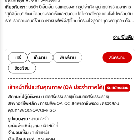
ประเภทธุรกิจ :
อาหาร-เครื่องดื่ม
เกี่ยวกับเรา :
บริษัท บีเอ็นเอ็น เรสเตอรองท์ กรุ๊ป จำกัด ผู้นำธุรกิจร้านอาหาร
"สุกี้ตี๋น้อย" ที่เติบโตอย่างรวดเร็วและมั่นคง เปิดโอกาสให้คุณเติบโตไปพร้อมกับ
เรา! เราคือแบรนด์ร้านอาหารบุฟเฟ่ต์สุกี้ไทยที่ครองใจลูกค้าทุกเพศทุกวัย ด้วย
บริการที่เป็นมิตร รวดเร็ว และคุณภาพที่ใส่ใจในทุกรายละเอียด ปัจจุบันมีสาขา
มากกว่า 110 แห่งทั่วประเทศ และยังขยายตัวอย่างต่อเนื่อง เรากำลังมองหาท่าน
อ่านเพิ่มเติม
ที่อยากเติบโตในสายงานบริการ และทีมเบื้องหลัง กับองค์กรที่ให้ “มากกว่าแค่การ
ทำงาน” มาร่วมสร้างและพัฒนาองค์กรให้เติบโตอย่างยั่งยืนไปด้วยกัน ทางบริ
ษัทฯ ยินดีต้อนรับทุกท่านเพื่อร่วมเป็นครอบครัวเดียวกันกับพวกเรา
แชร์
เก็บงาน
พิมพ์งาน
สมัครงาน
ร้องเรียน
เจ้าหน้าที่ประกันคุณภาพ (QA ประจำภาคใต้)
รับสมัครด่วน
สถานที่ปฏิบัติงาน :
นครศรีธรรมราช(เมืองนครศรีธรรมราช)
สาขาอาชีพหลัก :
การผลิต/QA-QC
สาขาอาชีพรอง :
ตรวจสอบ
คุณภาพ/QC/QA/QM/ISO
รูปแบบงาน :
งานประจำ
ระดับตำแหน่งงาน :
เจ้าหน้าที่
จำนวนที่รับ :
1 ตำแหน่ง
เงินเดือน(บาท) :
ตามตกลง