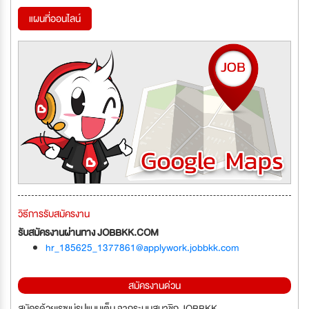
แผนที่ออนไลน์
วิธีการรับสมัครงาน
รับสมัครงานผ่านทาง JOBBKK.COM
hr_185625_1377861@applywork.jobbkk.com
สมัครงานด่วน
สมัครด้วยเรซูเม่รูปแบบเต็ม จากระบบสมาชิก JOBBKK