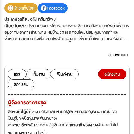
เข้าชมเว็บไซต์
Facebook
ประเภทธุรกิจ :
อสังหาริมทรัพย์
เกี่ยวกับเรา :
ประกอบกิจการให้บริการบริหารจัดการอสังหาริมทรัพย์ เพื่อการ
อยู่อาศัย อาคารสำนักงาน หมู่บ้านจัดสรร คอนโดมิเนียม ศูนย์การค้า และ
จำหน่าย ออกแบบ ติดตั้ง ระบบไฟฟ้าแรงสูง แรงต่ำ เคเบิ้ลใต้ดิน และพลังงาน
ทดแทน
อ่านเพิ่มเติม
แชร์
เก็บงาน
พิมพ์งาน
สมัครงาน
ร้องเรียน
ผู้จัดการอาคารชุด
สถานที่ปฏิบัติงาน :
กรุงเทพมหานคร(เขตหนองจอก,เขตบางกะปิ,เขต
มีนบุรี,เขตบึงกุ่ม,เขตคันนายาว)
สาขาอาชีพหลัก :
บริหาร/ผู้จัดการ
สาขาอาชีพรอง :
ผู้จัดการทั่วไป
รูปแบบงาน :
งานประจำ