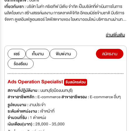
ประเภทธุรกิจ :
บันเทิง
เกี่ยวกับเรา :
บริษัท โมค่า คริเอทีฟ มีเดีย จำกัด เป็นบริษัทที่ดำเนินการในการ
ผลิตโฆษณา สร้างสรรค์ผลงาน การตลาดดิจิทัล อีคอมเมิร์ซข้ามชาติ มีบริการ
จัดหา ดูเเลอินฟลูเอนเซอร์ ไลฟ์สดขายของ โฆษณาออนไลน์ บริหารงานผ่านทาง
แพลตฟอร์มออนไลน์ที่มีประสิทธิภาพ และการจัดการธุรกิจอีคอมเมิร์ซเพื่อช่วย
เหลือลูกค้าในกระบวนการธุรกิจทุกขั้นตอน วันทำงาน จันทร์-ศุกร์ (หยุดเสาร์และ
อ่านเพิ่มเติม
อาทิตย์) เวลาทำงาน 10.00-19.00 น.
แชร์
เก็บงาน
พิมพ์งาน
สมัครงาน
ร้องเรียน
Ads Operation Specialist
รับสมัครด่วน
สถานที่ปฏิบัติงาน :
นนทบุรี(เมืองนนทบุรี)
สาขาอาชีพหลัก :
E-commerce
สาขาอาชีพรอง :
E-commerce อื่นๆ
รูปแบบงาน :
งานประจำ
ระดับตำแหน่งงาน :
เจ้าหน้าที่
จำนวนที่รับ :
1 ตำแหน่ง
เงินเดือน(บาท) :
28,000 - 35,000