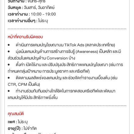
วันทำงาน :
จันทร์-ศุกร์
วันหยุด :
วันเสาร์
,
วันอาทิตย์
เวลาทำงาน :
10:00 - 19:00
เวลาทำงานอื่นๆ :
ไม่ระบุ
หน้าที่ความรับผิดชอบ
ดำเนินการแคมเปญโฆษณาบน TikTok Ads (ตลาดประเทศไทย)
มุ่งเน้นแคมเปญด้านการสร้างการรับรู้ (Awareness) เป็นหลัก และมี
ส่วนร่วมในแคมเปญด้าน Conversion บ้าง
ตั้งค่า เปิดใช้งาน และปรับปรุงประสิทธิภาพแคมเปญโฆษณา (เช่น การ
กำหนดกลุ่มเป้าหมาย การประมูลราคา และครีเอทีฟ)
ติดตามผลลัพธ์ของแคมเปญ และช่วยจัดทำรายงานเบื้องต้น (เช่น
CTR, CPM เป็นต้น)
ทำงานร่วมกับทีมอย่างใกล้ชิดในการทดสอบครีเอทีฟและพัฒนา
แคมเปญให้มีประสิทธิภาพยิ่งขึ้น
คุณสมบัติ
เพศ :
ไม่ระบุ
อายุ(ปี) :
ไม่จำกัด