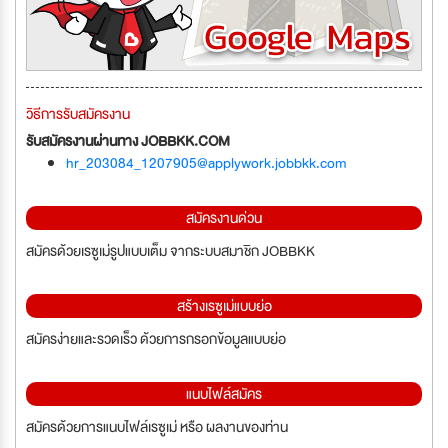
วิธีการรับสมัครงาน
รับสมัครงานผ่านทาง JOBBKK.COM
hr_203084_1207905@applywork.jobbkk.com
สมัครงานด่วน
สมัครด้วยเรซูเม่รูปแบบเต็ม จากระบบสมาชิก JOBBKK
สร้างเรซูเม่แบบย่อ
สมัครง่ายและรวดเร็ว ด้วยการกรอกข้อมูลแบบย่อ
แนบไฟล์สมัคร
สมัครด้วยการแนบไฟล์เรซูเม่ หรือ ผลงานของท่าน