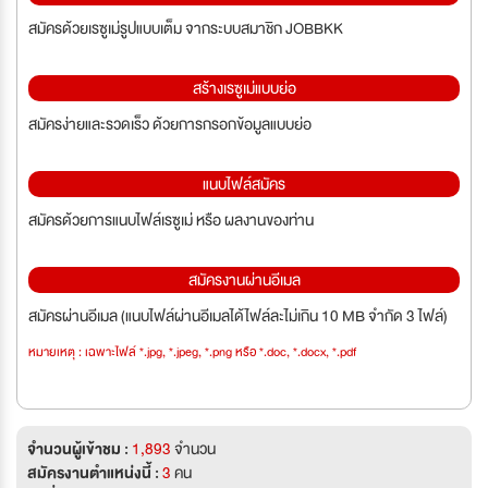
สมัครด้วยเรซูเม่รูปแบบเต็ม จากระบบสมาชิก JOBBKK
สร้างเรซูเม่แบบย่อ
สมัครง่ายและรวดเร็ว ด้วยการกรอกข้อมูลแบบย่อ
แนบไฟล์สมัคร
สมัครด้วยการแนบไฟล์เรซูเม่ หรือ ผลงานของท่าน
สมัครงานผ่านอีเมล
สมัครผ่านอีเมล (แนบไฟล์ผ่านอีเมลได้ไฟล์ละไม่เกิน 10 MB จำกัด 3 ไฟล์)
หมายเหตุ : เฉพาะไฟล์ *.jpg, *.jpeg, *.png หรือ *.doc, *.docx, *.pdf
จำนวนผู้เข้าชม :
1,893
จำนวน
สมัครงานตำแหน่งนี้ :
3
คน