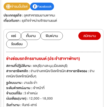
เข้าชมเว็บไซต์
Facebook
ประเภทธุรกิจ :
อุตสาหกรรมยานพาหนะ
เกี่ยวกับเรา :
ธุรกิจจำหน่ายจักรยานยนต์
แชร์
เก็บงาน
พิมพ์งาน
สมัครงาน
ร้องเรียน
ช่างซ่อมรถจักรยานยนต์ (ประจำสาขาพัทยา)
สถานที่ปฏิบัติงาน :
ชลบุรี(บางละมุง,เมืองชลบุรี)
สาขาอาชีพหลัก :
ช่าง/ช่างเทคนิค/อิเลคโทรนิค
สาขาอาชีพรอง :
ช่าง
เทคนิค/อิเลคโทรนิคอื่นๆ
รูปแบบงาน :
งานประจำ
ระดับตำแหน่งงาน :
เจ้าหน้าที่
จำนวนที่รับ :
3 ตำแหน่ง
เงินเดือน(บาท) :
12,000 - 18,000
วันทำงาน :
จันทร์-เสาร์