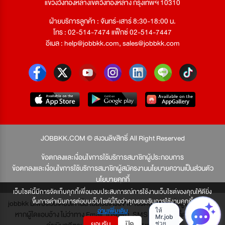
แขวงวังทองหลางเขตวังทองหลาง กรุงเทพฯ 10310
ฝ่ายบริการลูกค้า : จันทร์-เสาร์ 8:30-18:00 น.
โทร : 02-514-7474 แฟ็กซ์ 02-514-7447
อีเมล :
help@jobbkk.com
,
sales@jobbkk.com
JOBBKK.COM © สงวนลิขสิทธิ์ All Right Reserved
ข้อตกลงและเงื่อนไขการใช้บริการสมาชิกผู้ประกอบการ
ข้อตกลงและเงื่อนไขการใช้บริการสมาชิกผู้สมัครงาน
นโยบายความเป็นส่วนตัว
นโยบายคุกกี้
เว็บไซต์นี้มีการจัดเก็บคุกกี้เพื่อมอบประสบการณ์การใช้งานเว็บไซต์ของคุณให้ดียิ่ง
ขึ้นการดำเนินการต่อบนเว็บไซต์นี้ถือว่าคุณยอมรับการใช้งานคุกกี้
jobbkk มีเพียงเว็บเดียวเท่านั้น ไม่มีเว็บเครือข่าย โปรดอย่าหลงเชื่อผู้แอบอ้าง และ
อ่านเพิ่มเติม
หากผู้ใดแอบอ้าง ไม่ว่าทาง Email, โทรศัพท์, SMS หรือทางใดก็ตาม จะถูก
ยอมรับ
ปิด