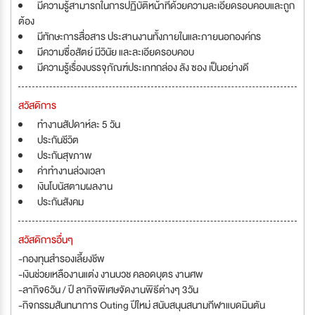
มีความรู้สามารถในการปฏิบัติหน้าที่ด้วยความละเอียดรอบคอบและถูก
ต้อง
มีทักษะการสื่อสาร ประสานงานทั้งภายในและภายนอกองค์กร
มีความซื่อสัตย์ มีวินัย และละเอียดรอบคอบ
มีความรู้เรื่องบรรจุภัณฑ์ประเภทกล่อง ลัง ซอง เป็นอย่างดี
สวัสดิการ
ทำงานสัปดาห์ละ 5 วัน
ประกันชีวิต
ประกันสุขภาพ
ค่าทำงานล่วงเวลา
เงินโบนัสตามผลงาน
ประกันสังคม
สวัสดิการอื่นๆ
-กองทุนสำรองเลี้ยงชีพ
-เงินช่วยเหลืองานแต่ง งานบวช คลอดบุตร งานศพ
-ลากิจ6วัน / ปี ลากิจพิเศษจัดงานพิธีต่างๆ 3วัน
-กิจกรรมสันทนาการ Outing ปีใหม่ สนับสนุนสนามกีฬาแบดมินตัน