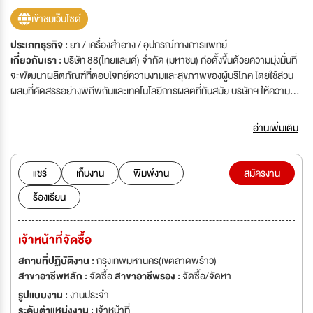
เข้าชมเว็บไซต์
ประเภทธุรกิจ :
ยา / เครื่องสำอาง / อุปกรณ์ทางการแพทย์
เกี่ยวกับเรา :
บริษัท 88(ไทยแลนด์) จำกัด (มหาชน) ก่อตั้งขึ้นด้วยความมุ่งมั่นที่
จะพัฒนาผลิตภัณฑ์ที่ตอบโจทย์ความงามและสุขภาพของผู้บริโภค โดยใช้ส่วน
ผสมที่คัดสรรอย่างพิถีพิถันและเทคโนโลยีการผลิตที่ทันสมัย บริษัทฯ ให้ความ
สำคัญกับคุณภาพและความปลอดภัยในทุกขั้นตอนของการพัฒนา เพื่อให้
ผลิตภัณฑ์ทุกชิ้นที่ส่งมอบถึงมือผู้บริโภคเป็นสิ่งที่ดีที่สุด และสอดคล้องกับความ
อ่านเพิ่มเติม
ต้องการที่เปลี่ยนแปลงอยู่เสมอ นับตั้งแต่เริ่มต้น บริษัทฯ ได้ขยายสายผลิตภัณฑ์
ภายใต้เครื่องหมายการค้า ver.88 และ LYO ซึ่งได้รับการตอบรับอย่างดีทั้งใน
ประเทศและต่างประเทศ พร้อมพัฒนาและเพิ่มความหลากหลายของผลิตภัณฑ์
แชร์
เก็บงาน
พิมพ์งาน
สมัครงาน
อย่างต่อเนื่อง เพื่อส่งมอบคุณค่าที่ดีเยี่ยมให้แก่ผู้บริโภคทุกคน
ร้องเรียน
เจ้าหน้าที่จัดซื้อ
สถานที่ปฏิบัติงาน :
กรุงเทพมหานคร(เขตลาดพร้าว)
สาขาอาชีพหลัก :
จัดซื้อ
สาขาอาชีพรอง :
จัดซื้อ/จัดหา
รูปแบบงาน :
งานประจำ
ระดับตำแหน่งงาน :
เจ้าหน้าที่