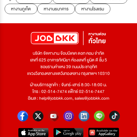
หางานภูเก็ต
หางานธนาคาร
หางานโรงแรม
บริษัท จัดหางาน จ๊อบบีเคเค ดอท คอม จำกัด
เลขที่ 625 อาคารทัศนียา ห้องเลขที่ ยูนิต ดี ชั้น 5
ซอยรามคำแหง 39 ถนนประชาอุทิศ
แขวงวังทองหลางเขตวังทองหลาง กรุงเทพฯ 10310
ฝ่ายบริการลูกค้า : จันทร์-เสาร์ 8:30-18:00 น.
โทร : 02-514-7474 แฟ็กซ์ 02-514-7447
อีเมล :
help@jobbkk.com
,
sales@jobbkk.com