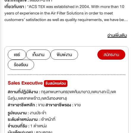
ประเภทธุรกิจ :
ส่งออก-นำเข้า
เกี่ยวกับเรา :
"ACS TEX was established in 2004. With more than 10
years of experience in the Air Filter Solutions in order to meet
customers’ satisfaction as well as quality requirements, we have been
intensely focused on providing customers with air filtration product in
HVAC (Heating, Ventilation and Air Conditioning) markets which
อ่านเพิ่มเติม
specially designed to operate in wide range of industries such as
pharmaceutical, hospital, food & beverage, cosmetic, laboratory,
electronics, automotive and high building. Our filtration medias are
แชร์
เก็บงาน
พิมพ์งาน
สมัครงาน
assuredly world class standard from Europe and USA which are not
ร้องเรียน
only versatile, but also offer the highest performance of materials in
HVAC systems. Our product range covers numerous industrial
benchmark filters which are complied with the European standard
Sales Executive
รับสมัครด่วน
EN779:2012 and EN1822:2009. Furthermore we also provide
solutions for our customer such as filter installation, validation and
สถานที่ปฏิบัติงาน :
กรุงเทพมหานคร(เขตคันนายาว,เขตบางกะปิ,เขต
waste disposal as ONE STOP SERVICE. ACS TEX has been quality
บึงกุ่ม,เขตลาดพร้าว,เขตวังทองหลาง)
certified to the ISO 9001:2008 Quality Management Certification by
สาขาอาชีพหลัก :
ขาย
สาขาอาชีพรอง :
ขาย
TUV NORD which is the internationally recognized standard for a
รูปแบบงาน :
งานประจำ
quality management system. "
ระดับตำแหน่งงาน :
เจ้าหน้าที่
จำนวนที่รับ :
1 ตำแหน่ง
เงินเดือน(บาท) :
ตามตกลง