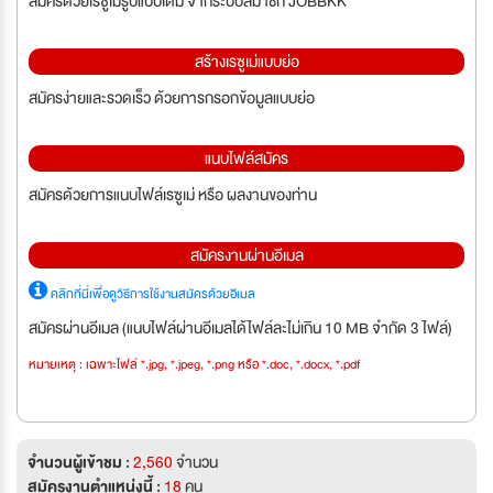
สมัครด้วยเรซูเม่รูปแบบเต็ม จากระบบสมาชิก JOBBKK
สร้างเรซูเม่แบบย่อ
สมัครง่ายและรวดเร็ว ด้วยการกรอกข้อมูลแบบย่อ
แนบไฟล์สมัคร
สมัครด้วยการแนบไฟล์เรซูเม่ หรือ ผลงานของท่าน
สมัครงานผ่านอีเมล
คลิกที่นี่เพื่อดูวิธีการใช้งานสมัครด้วยอีเมล
สมัครผ่านอีเมล (แนบไฟล์ผ่านอีเมลได้ไฟล์ละไม่เกิน 10 MB จำกัด 3 ไฟล์)
หมายเหตุ : เฉพาะไฟล์ *.jpg, *.jpeg, *.png หรือ *.doc, *.docx, *.pdf
จำนวนผู้เข้าชม :
2,560
จำนวน
สมัครงานตำแหน่งนี้ :
18
คน