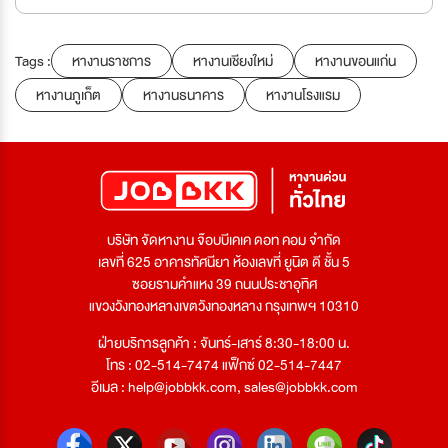
Tags :
หางานราชการ
หางานเชียงใหม่
หางานขอนแก่น
หางานภูเก็ต
หางานธนาคาร
หางานโรงแรม
บริษัท จัดหางาน จ๊อบบีเคเค ดอท คอม จำกัด
เลขที่ 625 อาคารทัศนียา ห้องเลขที่ ยูนิต ดี ชั้น 5
ซอยรามคำแหง 39 ถนนประชาอุทิศ
แขวงวังทองหลางเขตวังทองหลาง กรุงเทพฯ 10310
ฝ่ายบริการลูกค้า : จันทร์-เสาร์ 8:30-18:00 น.
โทร : 02-514-7474 แฟ็กซ์ 02-514-7447
อีเมล :
help@jobbkk.com
,
sales@jobbkk.com