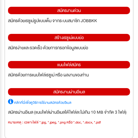
สมัครงานด่วน
สมัครด้วยเรซูเม่รูปแบบเต็ม จากระบบสมาชิก JOBBKK
สร้างเรซูเม่แบบย่อ
สมัครง่ายและรวดเร็ว ด้วยการกรอกข้อมูลแบบย่อ
แนบไฟล์สมัคร
สมัครด้วยการแนบไฟล์เรซูเม่ หรือ ผลงานของท่าน
สมัครงานผ่านอีเมล
คลิกที่นี่เพื่อดูวิธีการใช้งานสมัครด้วยอีเมล
สมัครผ่านอีเมล (แนบไฟล์ผ่านอีเมลได้ไฟล์ละไม่เกิน 10 MB จำกัด 3 ไฟล์)
หมายเหตุ : เฉพาะไฟล์ *.jpg, *.jpeg, *.png หรือ *.doc, *.docx, *.pdf