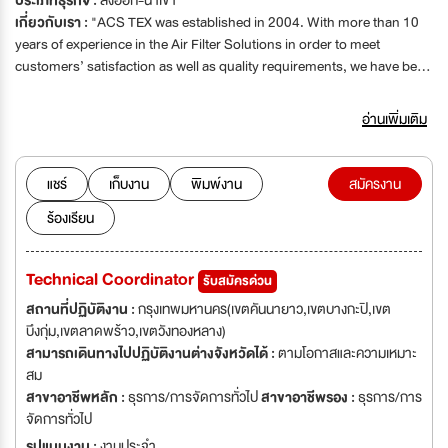
ประเภทธุรกิจ :
ส่งออก-นำเข้า
เกี่ยวกับเรา :
"ACS TEX was established in 2004. With more than 10
years of experience in the Air Filter Solutions in order to meet
customers’ satisfaction as well as quality requirements, we have been
intensely focused on providing customers with air filtration product in
HVAC (Heating, Ventilation and Air Conditioning) markets which
อ่านเพิ่มเติม
specially designed to operate in wide range of industries such as
pharmaceutical, hospital, food & beverage, cosmetic, laboratory,
electronics, automotive and high building. Our filtration medias are
แชร์
เก็บงาน
พิมพ์งาน
สมัครงาน
assuredly world class standard from Europe and USA which are not
ร้องเรียน
only versatile, but also offer the highest performance of materials in
HVAC systems. Our product range covers numerous industrial
benchmark filters which are complied with the European standard
Technical Coordinator
รับสมัครด่วน
EN779:2012 and EN1822:2009. Furthermore we also provide
solutions for our customer such as filter installation, validation and
สถานที่ปฏิบัติงาน :
กรุงเทพมหานคร(เขตคันนายาว,เขตบางกะปิ,เขต
waste disposal as ONE STOP SERVICE. ACS TEX has been quality
บึงกุ่ม,เขตลาดพร้าว,เขตวังทองหลาง)
certified to the ISO 9001:2008 Quality Management Certification by
สามารถเดินทางไปปฏิบัติงานต่างจังหวัดได้ :
ตามโอกาสและความเหมาะ
TUV NORD which is the internationally recognized standard for a
สม
quality management system. "
สาขาอาชีพหลัก :
ธุรการ/การจัดการทั่วไป
สาขาอาชีพรอง :
ธุรการ/การ
จัดการทั่วไป
รูปแบบงาน :
งานประจำ