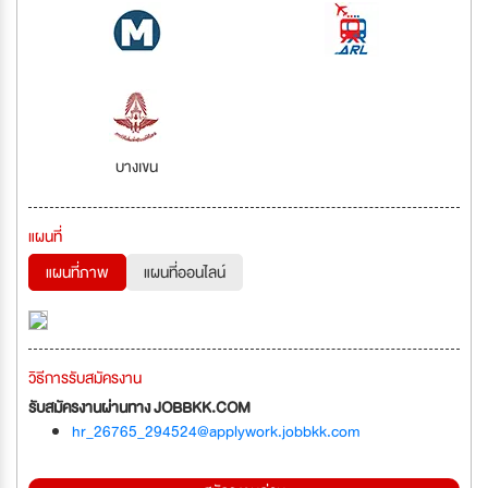
บางเขน
แผนที่
แผนที่ภาพ
แผนที่ออนไลน์
วิธีการรับสมัครงาน
รับสมัครงานผ่านทาง JOBBKK.COM
hr_26765_294524@applywork.jobbkk.com