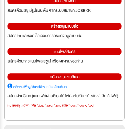
สมัครงานด่วน
สมัครด้วยเรซูเม่รูปแบบเต็ม จากระบบสมาชิก JOBBKK
สร้างเรซูเม่แบบย่อ
สมัครง่ายและรวดเร็ว ด้วยการกรอกข้อมูลแบบย่อ
แนบไฟล์สมัคร
สมัครด้วยการแนบไฟล์เรซูเม่ หรือ ผลงานของท่าน
สมัครงานผ่านอีเมล
คลิกที่นี่เพื่อดูวิธีการใช้งานสมัครด้วยอีเมล
สมัครผ่านอีเมล (แนบไฟล์ผ่านอีเมลได้ไฟล์ละไม่เกิน 10 MB จำกัด 3 ไฟล์)
หมายเหตุ : เฉพาะไฟล์ *.jpg, *.jpeg, *.png หรือ *.doc, *.docx, *.pdf