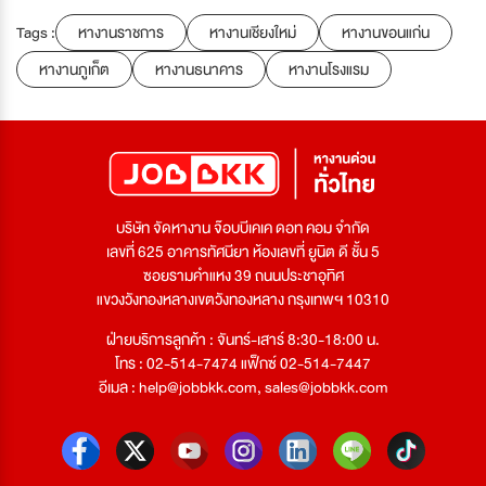
Tags :
หางานราชการ
หางานเชียงใหม่
หางานขอนแก่น
หางานภูเก็ต
หางานธนาคาร
หางานโรงแรม
บริษัท จัดหางาน จ๊อบบีเคเค ดอท คอม จำกัด
เลขที่ 625 อาคารทัศนียา ห้องเลขที่ ยูนิต ดี ชั้น 5
ซอยรามคำแหง 39 ถนนประชาอุทิศ
แขวงวังทองหลางเขตวังทองหลาง กรุงเทพฯ 10310
ฝ่ายบริการลูกค้า : จันทร์-เสาร์ 8:30-18:00 น.
โทร : 02-514-7474 แฟ็กซ์ 02-514-7447
อีเมล :
help@jobbkk.com
,
sales@jobbkk.com