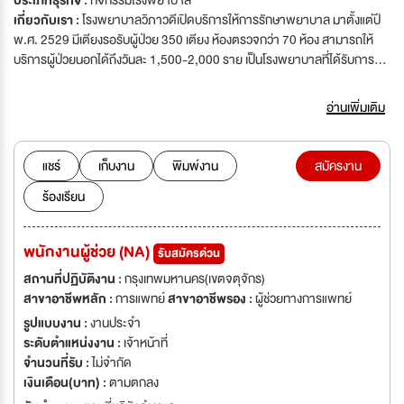
ประเภทธุรกิจ :
กิจกรรมโรงพยาบาล
เกี่ยวกับเรา :
โรงพยาบาลวิภาวดีเปิดบริการให้การรักษาพยาบาล มาตั้งแต่ปี
พ.ศ. 2529 มีเตียงรอรับผู้ป่วย 350 เตียง ห้องตรวจกว่า 70 ห้อง สามารถให้
บริการผู้ป่วยนอกได้ถึงวันละ 1,500-2,000 ราย เป็นโรงพยาบาลที่ได้รับการ
รับรองคุณภาพ มาตรฐาน ISO9001 : 2000 มาตรฐานHA ,มาตรฐานJCI
อ่านเพิ่มเติม
แชร์
เก็บงาน
พิมพ์งาน
สมัครงาน
ร้องเรียน
พนักงานผู้ช่วย (NA)
รับสมัครด่วน
สถานที่ปฏิบัติงาน :
กรุงเทพมหานคร(เขตจตุจักร)
สาขาอาชีพหลัก :
การแพทย์
สาขาอาชีพรอง :
ผู้ช่วยทางการแพทย์
รูปแบบงาน :
งานประจำ
ระดับตำแหน่งงาน :
เจ้าหน้าที่
จำนวนที่รับ :
ไม่จำกัด
เงินเดือน(บาท) :
ตามตกลง