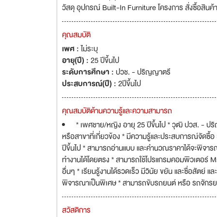
วัสดุ อุปกรณ์ Built-In Furniture โครงการ สั่งซื้อส
คุณสมบัติ
เพศ :
ไม่ระบุ
อายุ(ปี) :
25 ปีขึ้นไป
ระดับการศึกษา :
ปวช. - ปริญญาตรี
ประสบการณ์(ปี) :
2ปีขึ้นไป
คุณสมบัติด้านความรู้และความสามารถ
* เพศชาย/หญิง อายุ 25 ปีขึ้นไป * วุฒิ ปวส. - ป
หรือสาขาที่เกี่ยวข้อง * มีความรู้และประสบการณ์จัดซื้อ
ปีขึ้นไป * สามารถอ่านแบบ และคำนวณราคาได้จะพิจารณา
ทำงานได้โดยตรง * สามารถใช้โปรแกรมคอมพิวเตอร์ Ms O
อื่นๆ * เรียนรู้งานได้รวดเร็ว มีวินัย ขยัน และซื่อสัตย
พิจารณาเป็นพิเศษ * สามารถขับรถยนต์ หรือ รถจักรย
สวัสดิการ