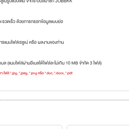
รซูเม่รูปแบบเต็ม จากระบบสมาชิก JOBBKK
ละรวดเร็ว ด้วยการกรอกข้อมูลแบบย่อ
ารแนบไฟล์เรซูเม่ หรือ ผลงานของท่าน
เมล (แนบไฟล์ผ่านอีเมลได้ไฟล์ละไม่เกิน 10 MB จำกัด 3 ไฟล์)
าะไฟล์ *.jpg, *.jpeg, *.png หรือ *.doc, *.docx, *.pdf