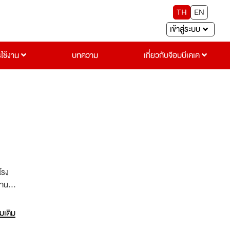
TH
EN
เข้าสู่ระบบ
รใช้งาน
บทความ
เกี่ยวกับจ๊อบบีเคเค
โรง
งาน
่มเติม