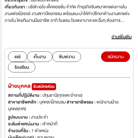
ประเภทธุรกิจ :
ออกแบบ-ตกแต่ง
เกี่ยวกับเรา :
บริษัท เอไอ เด็คคอเรชั่น จำกัด ทำธุรกิจรับเหมาตกแต่งภายใน
งานเฟอร์นิเจอร์ งานสถาปัตยกรรม พร้อมแนะนำให้คำปรึกษาด้านงานตกแต่ง
ภายใน โดยทีมงานมืออาชีพ อาทิ โรงแรม โรงพยาบาล และอื่นๆ ต้องการ
บุคลากรที่มีความรู้ความสามารถหลายตำแหน่ง เพื่อรองรับการขยายงาน ดังนี้
อ่านเพิ่มเติม
แชร์
เก็บงาน
พิมพ์งาน
สมัครงาน
ร้องเรียน
ฝ่ายบุคคล
รับสมัครด่วน
สถานที่ปฏิบัติงาน :
ปทุมธานี(ทุกเขต/อำเภอ)
สาขาอาชีพหลัก :
บุคคล/ฝึกอบรม
สาขาอาชีพรอง :
พนักงานฝ่าย
บุคคล(HR)
รูปแบบงาน :
งานประจำ
ระดับตำแหน่งงาน :
เจ้าหน้าที่
จำนวนที่รับ :
1 ตำแหน่ง
เงินเดือน(บาท) :
ตามตกลง