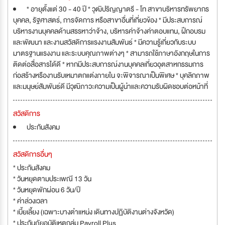
* อายุตั้งแต่ 30 - 40 ปี * วุฒิปริญญาตรี - โท สาขาบริหารทรัพยากร
บุคคล, รัฐศาสตร์, การจัดการ หรือสาขาอื่นที่เกี่ยวข้อง * มีประสบการณ์
บริหารงานบุคคลด้านสรรหาว่าจ้าง, บริหารค่าจ้างค่าตอบแทน, ฝึกอบรม
และพัฒนา และงานสวัสดิการแรงงานสัมพันธ์ * มีความรู้เกี่ยวกับระบบ
มาตรฐานแรงงาน และระบบคุณภาพต่างๆ * สามารถใช้ภาษาอังกฤษในการ
ติดต่อสื่อสารได้ดี * หากมีประสบการณ์งานบุคคลเกี่ยวอุตสาหกรรมการ
ก่อสร้างหรืองานรับเหมาตกแต่งภายใน จะพิจารณาเป็นพิเศษ * บุคลิกภาพ
และมนุษย์สัมพันธ์ดี มีวุฒิภาวะความเป็นผู้นำและความรับผิดชอบต่อหน้าที่
สวัสดิการ
ประกันสังคม
สวัสดิการอื่นๆ
* ประกันสังคม
* วันหยุดตามประเพณี 13 วัน
* วันหยุดพักผ่อน 6 วัน/ปี
* ค่าล่วงเวลา
* เบี้ยเลี้ยง (เฉพาะบางตำแหน่ง เดินทางปฏิบัติงานต่างจังหวัด)
* ประกันภัยอุบัติเหตุกลุ่ม Payroll Plus