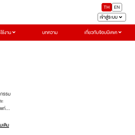
TH
EN
เข้าสู่ระบบ
รใช้งาน
บทความ
เกี่ยวกับจ๊อบบีเคเค
าหกรรม
ละ
แก่
่มเติม