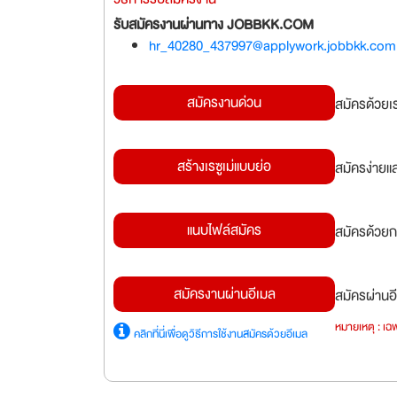
รับสมัครงานผ่านทาง JOBBKK.COM
hr_40280_437997@applywork.jobbkk.com
สมัครงานด่วน
สมัครด้วยเ
สร้างเรซูเม่แบบย่อ
สมัครง่ายแ
แนบไฟล์สมัคร
สมัครด้วยก
สมัครงานผ่านอีเมล
สมัครผ่านอี
หมายเหตุ : เฉพ
คลิกที่นี่เพื่อดูวิธีการใช้งานสมัครด้วยอีเมล