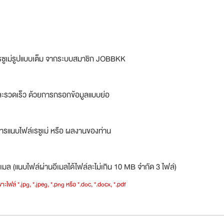
รซูเม่รูปแบบเต็ม จากระบบสมาชิก JOBBKK
ละรวดเร็ว ด้วยการกรอกข้อมูลแบบย่อ
ารแนบไฟล์เรซูเม่ หรือ ผลงานของท่าน
เมล (แนบไฟล์ผ่านอีเมลได้ไฟล์ละไม่เกิน 10 MB จำกัด 3 ไฟล์)
าะไฟล์ *.jpg, *.jpeg, *.png หรือ *.doc, *.docx, *.pdf