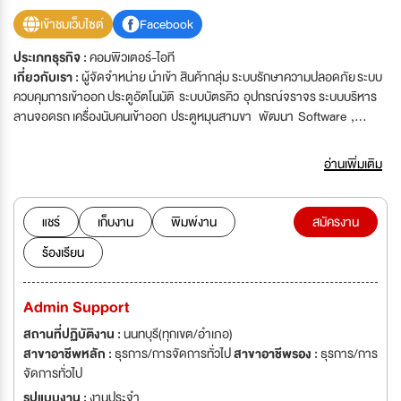
เข้าชมเว็บไซต์
Facebook
ประเภทธุรกิจ :
คอมพิวเตอร์-ไอที
เกี่ยวกับเรา :
ผู้จัดจำหน่าย นำเข้า สินค้ากลุ่ม ระบบรักษาความปลอดภัย ระบบ
ควบคุมการเข้าออก ประตูอัตโนมัติ ระบบบัตรคิว อุปกรณ์จราจร ระบบบริหาร
ลานจอดรถ เครื่องนับคนเข้าออก ประตูหมุนสามขา พัฒนา Software ,
Hardware สำหรับงาน Project
อ่านเพิ่มเติม
แชร์
เก็บงาน
พิมพ์งาน
สมัครงาน
ร้องเรียน
Admin Support
สถานที่ปฏิบัติงาน :
นนทบุรี(ทุกเขต/อำเภอ)
สาขาอาชีพหลัก :
ธุรการ/การจัดการทั่วไป
สาขาอาชีพรอง :
ธุรการ/การ
จัดการทั่วไป
รูปแบบงาน :
งานประจำ