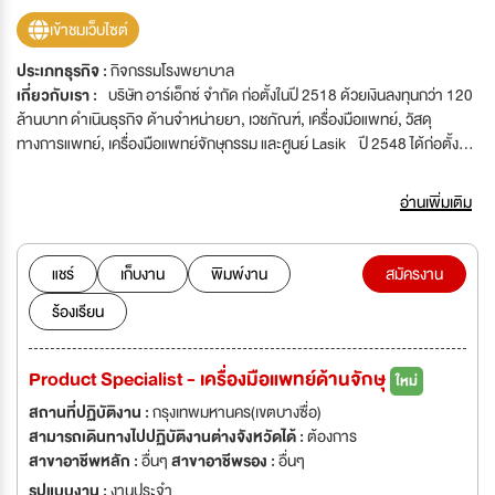
เข้าชมเว็บไซต์
ประเภทธุรกิจ :
กิจกรรมโรงพยาบาล
เกี่ยวกับเรา :
บริษัท อาร์เอ็กซ์ จำกัด ก่อตั้งในปี 2518 ด้วยเงินลงทุนกว่า 120
ล้านบาท ดำเนินธุรกิจ ด้านจำหน่ายยา, เวชภัณฑ์, เครื่องมือแพทย์, วัสดุ
ทางการแพทย์, เครื่องมือแพทย์จักษุกรรม และศูนย์ Lasik ปี 2548 ได้ก่อตั้ง
บริษัท อาร์เอ็กซ์แมนูแฟคเจอริ่ง จำกัด ดำเนินการผลิตยาแผนปัจจุบัน ปี
2554 ได้จัดตั้ง ศูนย์บริการ Lasik และปัจจุบันมีทั้งหมด 6 ศูนย์ ได้แก่
อ่านเพิ่มเติม
1. ศูนย์บริการ Lasik โรงพยาบาลยันฮี 2. ศูนย์บริการ
Lasik โรงพยาบาลพระรามเก้า 3. ศูนย์บริการ Lasik โรง
พยาบาลไทยนครินทร์ 4. ศูนย์บริการ Lasik โรงพยาบาล
แชร์
เก็บงาน
พิมพ์งาน
สมัครงาน
ลาดพร้าว 5. ศูนย์บริการ Lasik โรงพยาบาลสมิติเวช ไชน่าทาวน์ 6.
ร้องเรียน
ศูนย์บริการ Lasik โรงพยาบาลธรรมศาสตร์เฉลิมพระเกียรติ ปี 2562 เปิด
ศูนย์ประกอบรถพยาบาล "Rexcuer"
Product Specialist - เครื่องมือแพทย์ด้านจักษุ
ใหม่
สถานที่ปฏิบัติงาน :
กรุงเทพมหานคร(เขตบางซื่อ)
สามารถเดินทางไปปฏิบัติงานต่างจังหวัดได้ :
ต้องการ
สาขาอาชีพหลัก :
อื่นๆ
สาขาอาชีพรอง :
อื่นๆ
รูปแบบงาน :
งานประจำ