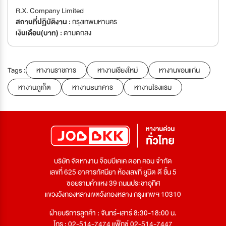
R.X. Company Limited
สถานที่ปฏิบัติงาน :
กรุงเทพมหานคร
เงินเดือน(บาท) :
ตามตกลง
Tags :
หางานราชการ
หางานเชียงใหม่
หางานขอนแก่น
หางานภูเก็ต
หางานธนาคาร
หางานโรงแรม
บริษัท จัดหางาน จ๊อบบีเคเค ดอท คอม จำกัด
เลขที่ 625 อาคารทัศนียา ห้องเลขที่ ยูนิต ดี ชั้น 5
ซอยรามคำแหง 39 ถนนประชาอุทิศ
แขวงวังทองหลางเขตวังทองหลาง กรุงเทพฯ 10310
ฝ่ายบริการลูกค้า : จันทร์-เสาร์ 8:30-18:00 น.
โทร : 02-514-7474 แฟ็กซ์ 02-514-7447