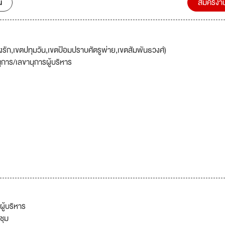
น
สมัครงา
รัก,เขตปทุมวัน,เขตป้อมปราบศัตรูพ่าย,เขตสัมพันธวงศ์)
ุการ/เลขานุการผู้บริหาร
ู้บริหาร
ชุม