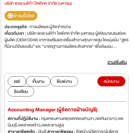
บริษัท พอช เมดิก้า ไลฟ์เทค จำกัด (มหาชน)
เข้าชมเว็บไซต์
ประเภทธุรกิจ :
การผลิตและผู้จัดจำหน่าย
เกี่ยวกับเรา :
บริษัท พอช เมดิก้า ไลฟ์เทค จำกัด (มหาชน) ผู้พัฒนาแบรนด์และ
ผู้ผลิต (OEM/ODM) อาหารเสริมและเครื่องสำอางคุณภาพสูง โดยมุ่งเน้น “สูตร
ที่มีงานวิจัยรองรับ” และ “มาตรฐานการผลิตระดับสากล” เพื่อส่งมอบ
ผลิตภัณฑ์ที่ปลอดภัย เห็นผล และสร้างคุณภาพชีวิตที่ดีให้กับผู้บริโภค พอชดำ
เนินธุรกิจหลัก 2 ส่วนสำคัญ คือ 1) เจ้าของแบรนด์อาหารเสริมและเครื่องสำอาง
อ่านเพิ่มเติม
2) โรงงานรับจ้างผลิต (OEM/ODM) อาหารเสริมและเครื่องสำอาง ให้บริการ
ครบวงจรตั้งแต่พัฒนาสูตร ผลิต บรรจุ ไปจนถึงควบคุมคุณภาพ โรงงานได้รับ
การรับรองมาตรฐานสำคัญ เช่น ISO 22716:2007, GMP, HACCP, ISO
แชร์
เก็บงาน
พิมพ์งาน
สมัครงาน
9001:2015, ISO 14001:2015
ร้องเรียน
Accounting Manager (ผู้จัดการฝ่ายบัญชี)
สถานที่ปฏิบัติงาน :
กรุงเทพมหานคร(เขตคลองสามวา,เขตคันนายาว,เขต
มีนบุรี,เขตลาดพร้าว,เขตสะพานสูง)
สาขาอาชีพหลัก :
บัญชี
สาขาอาชีพรอง :
หัวหน้า/ผู้จัดการ/ผู้บริหาร