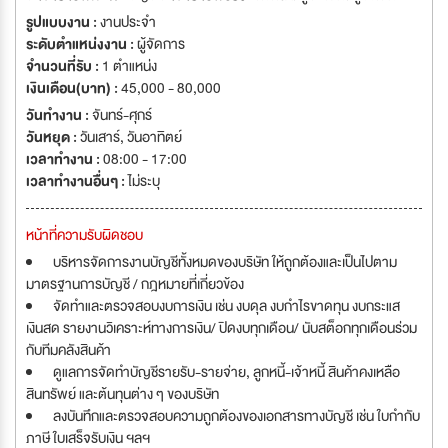
รูปแบบงาน :
งานประจำ
ระดับตำแหน่งงาน :
ผู้จัดการ
จำนวนที่รับ :
1 ตำแหน่ง
เงินเดือน(บาท) :
45,000 - 80,000
วันทำงาน :
จันทร์-ศุกร์
วันหยุด :
วันเสาร์
,
วันอาทิตย์
เวลาทำงาน :
08:00 - 17:00
เวลาทำงานอื่นๆ :
ไม่ระบุ
หน้าที่ความรับผิดชอบ
บริหารจัดการงานบัญชีทั้งหมดของบริษัท ให้ถูกต้องและเป็นไปตาม
มาตรฐานการบัญชี / กฎหมายที่เกี่ยวข้อง
จัดทำและตรวจสอบงบการเงิน เช่น งบดุล งบกำไรขาดทุน งบกระแส
เงินสด รายงานวิเคราะห์ทางการเงิน/ ปิดงบทุกเดือน/ นับสต็อกทุกเดือนร่วม
กับทีมคลังสินค้า
ดูแลการจัดทำบัญชีรายรับ-รายจ่าย, ลูกหนี้-เจ้าหนี้ สินค้าคงเหลือ
สินทรัพย์ และต้นทุนต่าง ๆ ของบริษัท
ลงบันทึกและตรวจสอบความถูกต้องของเอกสารทางบัญชี เช่น ใบกำกับ
ภาษี ใบเสร็จรับเงิน ฯลฯ