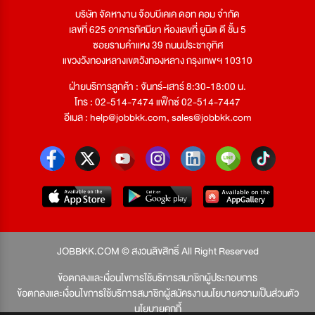
บริษัท จัดหางาน จ๊อบบีเคเค ดอท คอม จำกัด
เลขที่ 625 อาคารทัศนียา ห้องเลขที่ ยูนิต ดี ชั้น 5
ซอยรามคำแหง 39 ถนนประชาอุทิศ
แขวงวังทองหลางเขตวังทองหลาง กรุงเทพฯ 10310
ฝ่ายบริการลูกค้า : จันทร์-เสาร์ 8:30-18:00 น.
โทร : 02-514-7474 แฟ็กซ์ 02-514-7447
อีเมล :
help@jobbkk.com
,
sales@jobbkk.com
JOBBKK.COM © สงวนลิขสิทธิ์ All Right Reserved
ข้อตกลงและเงื่อนไขการใช้บริการสมาชิกผู้ประกอบการ
ข้อตกลงและเงื่อนไขการใช้บริการสมาชิกผู้สมัครงาน
นโยบายความเป็นส่วนตัว
นโยบายคุกกี้