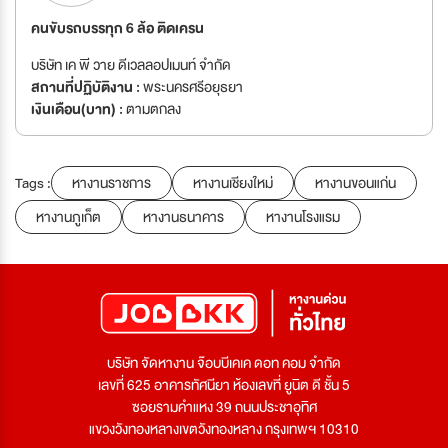
คนขับรถบรรทุก 6 ล้อ ติดเครน
บริษัท เค พี วาย ดีเวลลอปเมนท์ จำกัด
สถานที่ปฏิบัติงาน :
พระนครศรีอยุธยา
เงินเดือน(บาท) :
ตามตกลง
Tags :
หางานราชการ
หางานเชียงใหม่
หางานขอนแก่น
หางานภูเก็ต
หางานธนาคาร
หางานโรงแรม
บริษัท จัดหางาน จ๊อบบีเคเค ดอท คอม จำกัด
เลขที่ 625 อาคารทัศนียา ห้องเลขที่ ยูนิต ดี ชั้น 5
ซอยรามคำแหง 39 ถนนประชาอุทิศ
แขวงวังทองหลางเขตวังทองหลาง กรุงเทพฯ 10310