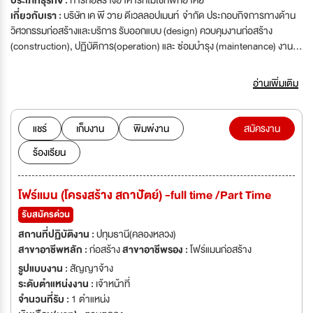
ประเภทธุรกิจ :
การก่อสร้างอาคารที่ไม่ใช่ที่พักอาศัย
เกี่ยวกับเรา :
บริษัท เค พี วาย ดีเวลลอปเมนท์ จำกัด ประกอบกิจการทางด้าน
วิศวกรรมก่อสร้างและบริการ รับออกแบบ (design) ควบคุมงานก่อสร้าง
(construction), ปฏิบัติการ(operation) และ ซ่อมบำรุง (maintenance) งาน
โครงสร้าง งานท่อ ถนน และดูแลระบบสาธารณูปโภคอื่น ๆ โรงบำบัดน้ำเสีย โรง
ผลิตน้ำกรองอุตสาหกรรม (น้ำประปา) งานบริการด้านวิเคราะห์น้ำ (LAB),
อ่านเพิ่มเติม
จำหน่ายวัสดุก่อสร้างและเครื่องจักรทางวิศวกรรม งานวางแผน และให้คำ
ปรึกษาPLANNING AND CONSULTING ความรู้และทักษะในการบริหาร
จัดการโครงการก่อสร้างร่วมกับประสบการณ์ที่กว้างขวางในด้านธุรกิจรับเหมา
แชร์
เก็บงาน
พิมพ์งาน
สมัครงาน
ก่อสร้าง ทำให้เราสามารถให้คำปรึกษาเกี่ยวกับวิธีการก่อสร้าง และวางแผนการ
ร้องเรียน
จัดการ รวมถึงบุคลากรที่มากด้วยประสบการณ์สามารถให้คำปรึกษา แนะนำ
หรือเป็นตัวแทนในการติดต่อประสานงาน เพื่อเป็นการอำนวยความสะดวกและ
ลดความยุ่งยากในการดำเนินงานของลูกค้า งานออกแบบDESIGN มีการวาง
โฟร์แมน (โครงสร้าง สถาปัตย์) -full time /Part Time
แนวความคิดในการออกแบบ และพื้นที่ในการใช้สอยเพื่อการพิจารณารูปแบบ
การออกแบบ รวมทั้งกำหนดคุณภาพของพื้นที่การใช้งานต่างๆ วางผังพื้นที่
รับสมัครด่วน
ใช้สอย ผนวกแนวความคิดที่สะท้อนความเป็นเอกลักษณ์ของโครงการมาสร้างรูป
สถานที่ปฏิบัติงาน :
ปทุมธานี(คลองหลวง)
แบบที่สอดคล้องกับความคิดและการใช้งาน พร้อมทั้งจัดทำงบประมาณค่าใช้จ่าย
สาขาอาชีพหลัก :
ก่อสร้าง
สาขาอาชีพรอง :
โฟร์แมนก่อสร้าง
ในการก่อสร้าง เพื่อให้ลูกค้าพิจารณาได้อย่างเหมาะสม ตรงใจ งาน
รูปแบบงาน :
สัญญาจ้าง
ก่อสร้างCONSTRUCTION มีความเชียวชาญในด้านโครงสร้างคอนกรีต
ระดับตำแหน่งงาน :
เจ้าหน้าที่
โครงสร้างเหล็กรวมทั้งงานสถาปัตยกรรม และงานตกแต่งภายในโดยนำหลัก
จำนวนที่รับ :
1 ตำแหน่ง
วิศวกรรมมาประยุกต์ใช้เพื่อควบคุมคุณภาพเวลาและงบประมาณที่กำหนด