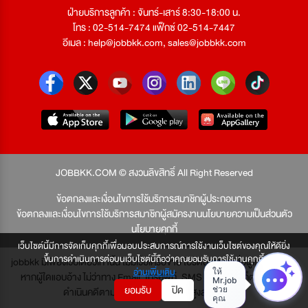
ฝ่ายบริการลูกค้า : จันทร์-เสาร์ 8:30-18:00 น.
โทร : 02-514-7474 แฟ็กซ์ 02-514-7447
อีเมล :
help@jobbkk.com
,
sales@jobbkk.com
JOBBKK.COM © สงวนลิขสิทธิ์ All Right Reserved
ข้อตกลงและเงื่อนไขการใช้บริการสมาชิกผู้ประกอบการ
ข้อตกลงและเงื่อนไขการใช้บริการสมาชิกผู้สมัครงาน
นโยบายความเป็นส่วนตัว
นโยบายคุกกี้
เว็บไซต์นี้มีการจัดเก็บคุกกี้เพื่อมอบประสบการณ์การใช้งานเว็บไซต์ของคุณให้ดียิ่ง
ขึ้นการดำเนินการต่อบนเว็บไซต์นี้ถือว่าคุณยอมรับการใช้งานคุกกี้
jobbkk มีเพียงเว็บเดียวเท่านั้น ไม่มีเว็บเครือข่าย โปรดอย่าหลงเชื่อผู้แอบอ้าง และ
อ่านเพิ่มเติม
หากผู้ใดแอบอ้าง ไม่ว่าทาง Email, โทรศัพท์, SMS หรือทางใดก็ตาม จะถูก
ยอมรับ
ปิด
ดำเนินคดีตามที่กฎหมายบัญญัติไว้สูงสุด