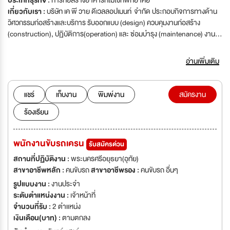
ประเภทธุรกิจ :
การก่อสร้างอาคารที่ไม่ใช่ที่พักอาศัย
เกี่ยวกับเรา :
บริษัท เค พี วาย ดีเวลลอปเมนท์ จำกัด ประกอบกิจการทางด้าน
วิศวกรรมก่อสร้างและบริการ รับออกแบบ (design) ควบคุมงานก่อสร้าง
(construction), ปฏิบัติการ(operation) และ ซ่อมบำรุง (maintenance) งาน
โครงสร้าง งานท่อ ถนน และดูแลระบบสาธารณูปโภคอื่น ๆ โรงบำบัดน้ำเสีย โรง
ผลิตน้ำกรองอุตสาหกรรม (น้ำประปา) งานบริการด้านวิเคราะห์น้ำ (LAB),
อ่านเพิ่มเติม
จำหน่ายวัสดุก่อสร้างและเครื่องจักรทางวิศวกรรม งานวางแผน และให้คำ
ปรึกษาPLANNING AND CONSULTING ความรู้และทักษะในการบริหาร
จัดการโครงการก่อสร้างร่วมกับประสบการณ์ที่กว้างขวางในด้านธุรกิจรับเหมา
แชร์
เก็บงาน
พิมพ์งาน
สมัครงาน
ก่อสร้าง ทำให้เราสามารถให้คำปรึกษาเกี่ยวกับวิธีการก่อสร้าง และวางแผนการ
ร้องเรียน
จัดการ รวมถึงบุคลากรที่มากด้วยประสบการณ์สามารถให้คำปรึกษา แนะนำ
หรือเป็นตัวแทนในการติดต่อประสานงาน เพื่อเป็นการอำนวยความสะดวกและ
ลดความยุ่งยากในการดำเนินงานของลูกค้า งานออกแบบDESIGN มีการวาง
พนักงานขับรถเครน
รับสมัครด่วน
แนวความคิดในการออกแบบ และพื้นที่ในการใช้สอยเพื่อการพิจารณารูปแบบ
การออกแบบ รวมทั้งกำหนดคุณภาพของพื้นที่การใช้งานต่างๆ วางผังพื้นที่
สถานที่ปฏิบัติงาน :
พระนครศรีอยุธยา(อุทัย)
ใช้สอย ผนวกแนวความคิดที่สะท้อนความเป็นเอกลักษณ์ของโครงการมาสร้างรูป
สาขาอาชีพหลัก :
คนขับรถ
สาขาอาชีพรอง :
คนขับรถ อื่นๆ
แบบที่สอดคล้องกับความคิดและการใช้งาน พร้อมทั้งจัดทำงบประมาณค่าใช้จ่าย
รูปแบบงาน :
งานประจำ
ในการก่อสร้าง เพื่อให้ลูกค้าพิจารณาได้อย่างเหมาะสม ตรงใจ งาน
ระดับตำแหน่งงาน :
เจ้าหน้าที่
ก่อสร้างCONSTRUCTION มีความเชียวชาญในด้านโครงสร้างคอนกรีต
จำนวนที่รับ :
2 ตำแหน่ง
โครงสร้างเหล็กรวมทั้งงานสถาปัตยกรรม และงานตกแต่งภายในโดยนำหลัก
เงินเดือน(บาท) :
ตามตกลง
วิศวกรรมมาประยุกต์ใช้เพื่อควบคุมคุณภาพเวลาและงบประมาณที่กำหนด