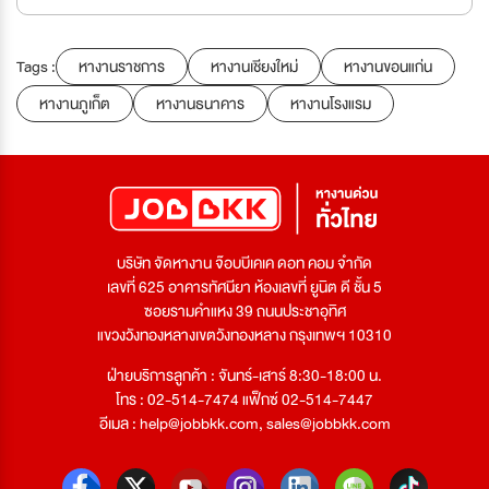
Tags :
หางานราชการ
หางานเชียงใหม่
หางานขอนแก่น
หางานภูเก็ต
หางานธนาคาร
หางานโรงแรม
บริษัท จัดหางาน จ๊อบบีเคเค ดอท คอม จำกัด
เลขที่ 625 อาคารทัศนียา ห้องเลขที่ ยูนิต ดี ชั้น 5
ซอยรามคำแหง 39 ถนนประชาอุทิศ
แขวงวังทองหลางเขตวังทองหลาง กรุงเทพฯ 10310
ฝ่ายบริการลูกค้า : จันทร์-เสาร์ 8:30-18:00 น.
โทร : 02-514-7474 แฟ็กซ์ 02-514-7447
อีเมล :
help@jobbkk.com
,
sales@jobbkk.com