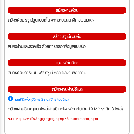
สมัครงานด่วน
สมัครด้วยเรซูเม่รูปแบบเต็ม จากระบบสมาชิก JOBBKK
สร้างเรซูเม่แบบย่อ
สมัครง่ายและรวดเร็ว ด้วยการกรอกข้อมูลแบบย่อ
แนบไฟล์สมัคร
สมัครด้วยการแนบไฟล์เรซูเม่ หรือ ผลงานของท่าน
สมัครงานผ่านอีเมล
คลิกที่นี่เพื่อดูวิธีการใช้งานสมัครด้วยอีเมล
สมัครผ่านอีเมล (แนบไฟล์ผ่านอีเมลได้ไฟล์ละไม่เกิน 10 MB จำกัด 3 ไฟล์)
หมายเหตุ : เฉพาะไฟล์ *.jpg, *.jpeg, *.png หรือ *.doc, *.docx, *.pdf