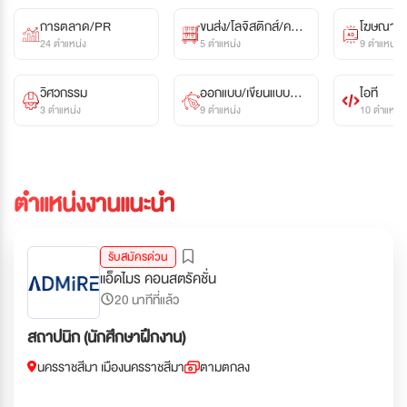
การตลาด/PR
ขนส่ง/โลจิสติกส์/คลัง
โฆษณา/สื
24 ตำแหน่ง
สินค้า
5 ตำแหน่ง
9 ตำแหน่ง
วิศวกรรม
ออกแบบ/เขียนแบบ/
ไอที
3 ตำแหน่ง
กราฟฟิค
9 ตำแหน่ง
10 ตำแหน่ง
ตำแหน่งงานแนะนำ
รับสมัครด่วน
แอ็ดไมร คอนสตรัคชั่น
20 นาทีที่แล้ว
สถาปนิก (นักศึกษาฝึกงาน)
นครราชสีมา เมืองนครราชสีมา
ตามตกลง