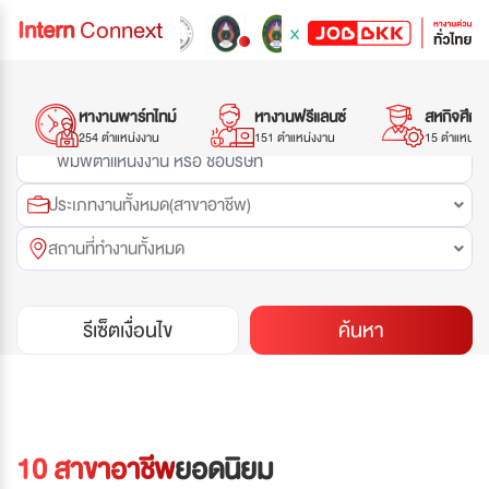
Intern
Connext
x
Previous
Ne
หางานพาร์ทไทม์
หางานฟรีแลนซ์
สหกิจศึกษ
254 ตำแหน่งงาน
151 ตำแหน่งงาน
15 ตำแหน่งง
ประเภทงานทั้งหมด(สาขาอาชีพ)
สถานที่ทำงานทั้งหมด
รีเซ็ตเงื่อนไข
ค้นหา
10 สาขาอาชีพ
ยอดนิยม