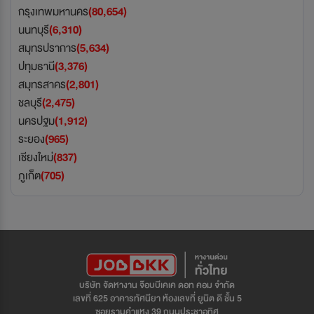
กรุงเทพมหานคร
(80,654)
นนทบุรี
(6,310)
สมุทรปราการ
(5,634)
ปทุมธานี
(3,376)
สมุทรสาคร
(2,801)
ชลบุรี
(2,475)
นครปฐม
(1,912)
ระยอง
(965)
เชียงใหม่
(837)
ภูเก็ต
(705)
บริษัท จัดหางาน จ๊อบบีเคเค ดอท คอม จำกัด
เลขที่ 625 อาคารทัศนียา ห้องเลขที่ ยูนิต ดี ชั้น 5
ซอยรามคำแหง 39 ถนนประชาอุทิศ