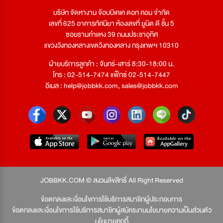
บริษัท จัดหางาน จ๊อบบีเคเค ดอท คอม จำกัด
เลขที่ 625 อาคารทัศนียา ห้องเลขที่ ยูนิต ดี ชั้น 5
ซอยรามคำแหง 39 ถนนประชาอุทิศ
แขวงวังทองหลางเขตวังทองหลาง กรุงเทพฯ 10310
ฝ่ายบริการลูกค้า : จันทร์-เสาร์ 8:30-18:00 น.
โทร : 02-514-7474 แฟ็กซ์ 02-514-7447
อีเมล :
help@jobbkk.com
,
sales@jobbkk.com
JOBBKK.COM © สงวนลิขสิทธิ์ All Right Reserved
ข้อตกลงและเงื่อนไขการใช้บริการสมาชิกผู้ประกอบการ
ข้อตกลงและเงื่อนไขการใช้บริการสมาชิกผู้สมัครงาน
นโยบายความเป็นส่วนตัว
นโยบายคุกกี้