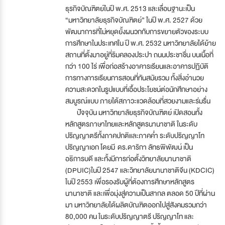
ธุรกิจบัณฑิตย์ในปี พ.ศ. 2513 และเลื่อนฐานะเป็น
“มหาวิทยาลัยธุรกิจบัณฑิตย์” ในปี พ.ศ. 2527 ด้วย
พัฒนาการที่ไม่หยุดยั้งผนวกกับการขยายตัวของระบบ
การศึกษาในประเทศใน ปี พ.ศ. 2532 มหาวิทยาลัยได้ย้าย
สถานที่ตั้งมาอยู่ที่ริมคลองประปา ถนนประชาชื่น บนเนื้อที่
กว่า 100 ไร่ เพื่อก่อสร้างอาคารเรียนและอาคารปฏิบัติ
การทางการเรียนการสอนที่ทันสมัยรวม ทั้งสิ่งอำนวย
ความสะดวกในรูปแบบที่เอื้อประโยชน์ต่อนักศึกษาอย่าง
สมบูรณ์แบบ ภายใต้สภาวะแวดล้อมที่สวยงามและร่มรื่น
ปัจจุบัน มหาวิทยาลัยธุรกิจบัณฑิตย์ เปิดสอนทั้ง
หลักสูตรภาษาไทยและหลักสูตรนานาชาติ ในระดับ
ปริญญาตรีทั้งภาคปกติและภาคค่ำ ระดับปริญญาโท
ปริญญาเอก โดยมี ดร.ดาริกา ลัทธพิพัฒน์ เป็น
อธิการบดี และทั้งมีการก่อตั้งวิทยาลัยนานาชาติ
(DPUIC)ในปี 2547 และวิทยาลัยนานาชาติจีน (KDCIC)
ในปี 2553 เพื่อรองรับผู้ที่ต้องการศึกษาหลักสูตร
นานาชาติ และเพื่อมุ่งสู่ความเป็นสากล ตลอด 50 ปีที่ผ่าน
มา มหาวิทยาลัยได้ผลิตบัณฑิตออกไปสู่สังคมรวมกว่า
80,000 คน ในระดับปริญญาตรี ปริญญาโท และ