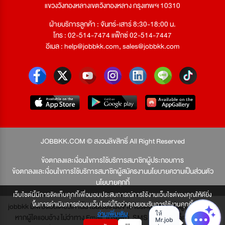
แขวงวังทองหลางเขตวังทองหลาง กรุงเทพฯ 10310
ฝ่ายบริการลูกค้า : จันทร์-เสาร์ 8:30-18:00 น.
โทร : 02-514-7474 แฟ็กซ์ 02-514-7447
อีเมล :
help@jobbkk.com
,
sales@jobbkk.com
JOBBKK.COM © สงวนลิขสิทธิ์ All Right Reserved
ข้อตกลงและเงื่อนไขการใช้บริการสมาชิกผู้ประกอบการ
ข้อตกลงและเงื่อนไขการใช้บริการสมาชิกผู้สมัครงาน
นโยบายความเป็นส่วนตัว
นโยบายคุกกี้
เว็บไซต์นี้มีการจัดเก็บคุกกี้เพื่อมอบประสบการณ์การใช้งานเว็บไซต์ของคุณให้ดียิ่ง
ขึ้นการดำเนินการต่อบนเว็บไซต์นี้ถือว่าคุณยอมรับการใช้งานคุกกี้
jobbkk มีเพียงเว็บเดียวเท่านั้น ไม่มีเว็บเครือข่าย โปรดอย่าหลงเชื่อผู้แอบอ้าง และ
อ่านเพิ่มเติม
หากผู้ใดแอบอ้าง ไม่ว่าทาง Email, โทรศัพท์, SMS หรือทางใดก็ตาม จะถูก