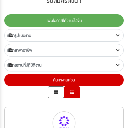
รับสมัครด่วน !
เพิ่มโอกาสได้งานเร็วขึ้น
ค้นหางานด่วน