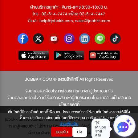
ฝ่ายบริการลูกค้า : จันทร์-เสาร์ 8:30-18:00 น.
โทร : 02-514-7474 แฟ็กซ์ 02-514-7447
อีเมล :
help@jobbkk.com
,
sales@jobbkk.com
JOBBKK.COM © สงวนลิขสิทธิ์ All Right Reserved
ข้อตกลงและเงื่อนไขการใช้บริการสมาชิกผู้ประกอบการ
ข้อตกลงและเงื่อนไขการใช้บริการสมาชิกผู้สมัครงาน
นโยบายความเป็นส่วนตัว
นโยบายคุกกี้
เว็บไซต์นี้มีการจัดเก็บคุกกี้เพื่อมอบประสบการณ์การใช้งานเว็บไซต์ของคุณให้ดียิ่ง
ขึ้นการดำเนินการต่อบนเว็บไซต์นี้ถือว่าคุณยอมรับการใช้งานคุกกี้
jobbkk มีเพียงเว็บเดียวเท่านั้น ไม่มีเว็บเครือข่าย โปรดอย่าหลงเชื่อผู้แอบอ้าง และ
อ่านเพิ่มเติม
หากผู้ใดแอบอ้าง ไม่ว่าทาง Email, โทรศัพท์, SMS หรือทางใดก็ตาม จะถูก
ยอมรับ
ปิด
ดำเนินคดีตามที่กฎหมายบัญญัติไว้สูงสุด