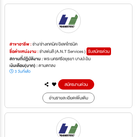
สาขาอาชีพ :
ช่าง/ช่างเทคนิค/อิเลคโทรนิค
ชื่อตำเเหน่งงาน :
ช่างพ่นสี (A.N.T Services )
รับสมัครด่วน
สถานที่ปฏิบัติงาน :
พระนครศรีอยุธยา บางปะอิน
เงินเดือน(บาท) :
ตามตกลง
3 วันที่แล้ว
สมัครงานด่วน
อ่านรายละเอียดเพิ่มเติม