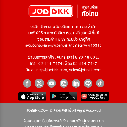
บริษัท จัดหางาน จ๊อบบีเคเค ดอท คอม จำกัด
เลขที่ 625 อาคารทัศนียา ห้องเลขที่ ยูนิต ดี ชั้น 5
ซอยรามคำแหง 39 ถนนประชาอุทิศ
แขวงวังทองหลางเขตวังทองหลาง กรุงเทพฯ 10310
ฝ่ายบริการลูกค้า : จันทร์-เสาร์ 8:30-18:00 น.
โทร : 02-514-7474 แฟ็กซ์ 02-514-7447
อีเมล :
help@jobbkk.com
,
sales@jobbkk.com
JOBBKK.COM © สงวนลิขสิทธิ์ All Right Reserved
ข้อตกลงและเงื่อนไขการใช้บริการสมาชิกผู้ประกอบการ