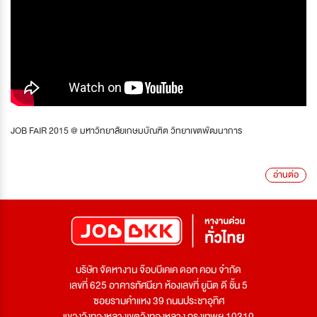
JOB FAIR 2015 @ มหาวิทยาลัยเกษมบัณฑิต วิทยาเขตพัฒนาการ
อ่านต่อ
บริษัท จัดหางาน จ๊อบบีเคเค ดอท คอม จำกัด
เลขที่ 625 อาคารทัศนียา ห้องเลขที่ ยูนิต ดี ชั้น 5
ซอยรามคำแหง 39 ถนนประชาอุทิศ
แขวงวังทองหลางเขตวังทองหลาง กรุงเทพฯ 10310