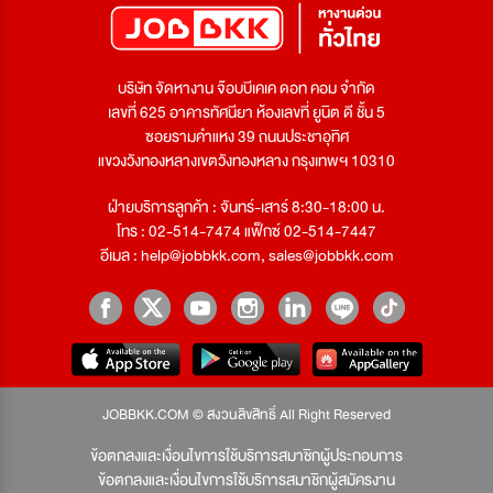
บริษัท จัดหางาน จ๊อบบีเคเค ดอท คอม จำกัด
เลขที่ 625 อาคารทัศนียา ห้องเลขที่ ยูนิต ดี ชั้น 5
ซอยรามคำแหง 39 ถนนประชาอุทิศ
แขวงวังทองหลางเขตวังทองหลาง กรุงเทพฯ 10310
ฝ่ายบริการลูกค้า : จันทร์-เสาร์ 8:30-18:00 น.
โทร : 02-514-7474 แฟ็กซ์ 02-514-7447
อีเมล :
help@jobbkk.com
,
sales@jobbkk.com
JOBBKK.COM © สงวนลิขสิทธิ์ All Right Reserved
ข้อตกลงและเงื่อนไขการใช้บริการสมาชิกผู้ประกอบการ
ข้อตกลงและเงื่อนไขการใช้บริการสมาชิกผู้สมัครงาน