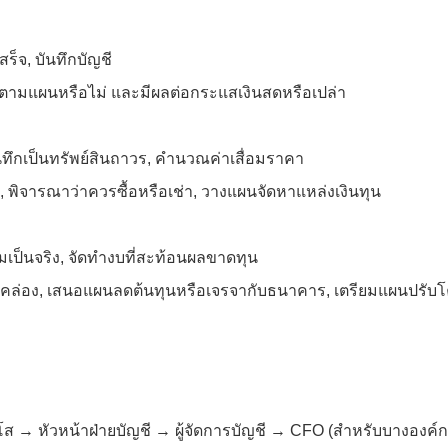
ร็จ, บันทึกบัญชี
ตรงตามแผนหรือไม่ และมีผลต่อกระแสเงินสดหรือเปล่า
นทึกเป็นทรัพย์สินถาวร, คำนวณค่าเสื่อมราคา
), พิจารณาว่าควรซื้อหรือเช่า, วางแผนจัดหาแหล่งเงินทุน
ป็นจริง, จัดทำงบที่สะท้อนผลขาดทุน
คล่อง, เสนอแผนลดต้นทุนหรือเจรจากับธนาคาร, เตรียมแผนปรับโ
าวุโส → หัวหน้าฝ่ายบัญชี → ผู้จัดการบัญชี → CFO (สำหรับบางองค์ก