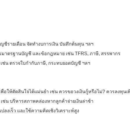
ัญชีรายเดือน จัดทำงบการเงิน บันทึกต้นทุน ฯลฯ
งตามมาตรฐานบัญชี และข้อกฎหมาย เช่น TFRS, ภาษี, สรรพากร
ด เช่น ตรวจใบกำกับภาษี, กระทบยอดบัญชี ฯลฯ
เพื่อให้ตัดสินใจได้แม่นยำ เช่น ควรขอวงเงินกู้หรือไม่? ควรลงทุน
เช่น บริหารสภาพคล่องหากลูกค้าจ่ายเงินล่าช้า
ปลงเร็ว และใช้ความคิดเชิงวิเคราะห์สูง