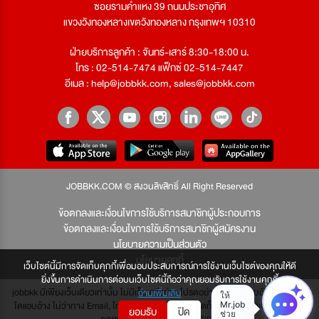
ซอยรามคำแหง 39 ถนนประชาอุทิศ
แขวงวังทองหลางเขตวังทองหลาง กรุงเทพฯ 10310
ฝ่ายบริการลูกค้า : จันทร์-เสาร์ 8:30-18:00 น.
โทร : 02-514-7474 แฟ็กซ์ 02-514-7447
อีเมล :
help@jobbkk.com
,
sales@jobbkk.com
JOBBKK.COM © สงวนลิขสิทธิ์ All Right Reserved
ข้อตกลงและเงื่อนไขการใช้บริการสมาชิกผู้ประกอบการ
ข้อตกลงและเงื่อนไขการใช้บริการสมาชิกผู้สมัครงาน
นโยบายความเป็นส่วนตัว
นโยบายคุกกี้
เว็บไซต์นี้มีการจัดเก็บคุกกี้เพื่อมอบประสบการณ์การใช้งานเว็บไซต์ของคุณให้ดี
ยิ่งขึ้นการดำเนินการต่อบนเว็บไซต์นี้ถือว่าคุณยอมรับการใช้งานคุกกี้
jobbkk มีเพียงเว็บเดียวเท่านั้น ไม่มีเว็บเครือข่าย โปรดอย่าหลงเชื่อผู้แอบอ้าง และหากผู้
อ่านเพิ่มเติม
ใดแอบอ้าง ไม่ว่าทาง Email, โทรศัพท์, SMS หรือทางใดก็ตาม จะถูกดำเนินคดีตามที่
ยอมรับ
ปิด