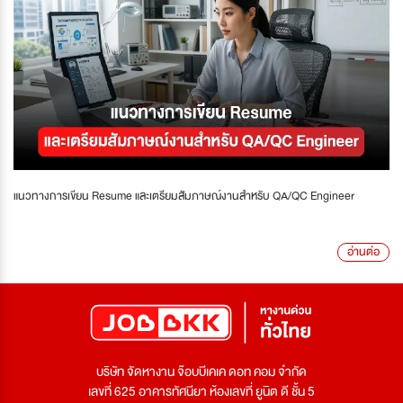
แนวทางการเขียน Resume และเตรียมสัมภาษณ์งานสำหรับ QA/QC Engineer
อ่านต่อ
บริษัท จัดหางาน จ๊อบบีเคเค ดอท คอม จำกัด
เลขที่ 625 อาคารทัศนียา ห้องเลขที่ ยูนิต ดี ชั้น 5