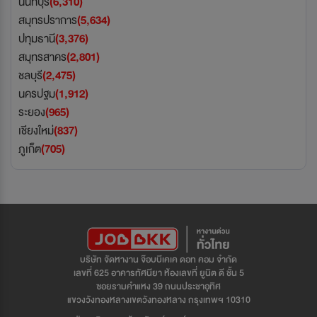
นนทบุรี
(6,310)
สมุทรปราการ
(5,634)
ปทุมธานี
(3,376)
สมุทรสาคร
(2,801)
ชลบุรี
(2,475)
นครปฐม
(1,912)
ระยอง
(965)
เชียงใหม่
(837)
ภูเก็ต
(705)
บริษัท จัดหางาน จ๊อบบีเคเค ดอท คอม จำกัด
เลขที่ 625 อาคารทัศนียา ห้องเลขที่ ยูนิต ดี ชั้น 5
ซอยรามคำแหง 39 ถนนประชาอุทิศ
แขวงวังทองหลางเขตวังทองหลาง กรุงเทพฯ 10310