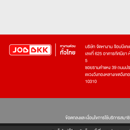
บริษัท จัดหางาน จ๊อบบีเ
เลขที่ 625 อาคารทัศนียา ห้อ
5
ซอยรามคำแหง 39 ถนนประ
แขวงวังทองหลางเขตวังท
10310
ข้อตกลงและเงื่อนไขการใช้บริการสมาช