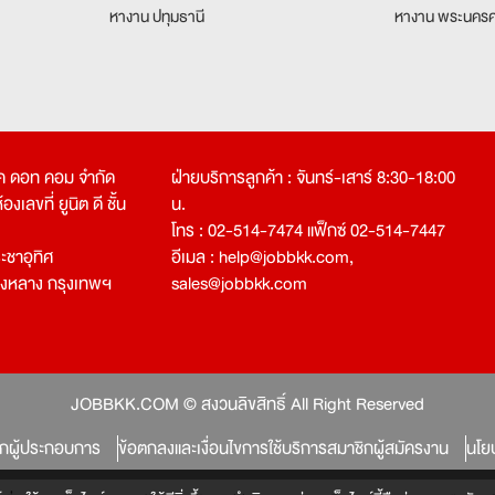
หางาน ปทุมธานี
หางาน พระนครศ
คเค ดอท คอม จำกัด
ฝ่ายบริการลูกค้า : จันทร์-เสาร์ 8:30-18:00
งเลขที่ ยูนิต ดี ชั้น
น.
โทร : 02-514-7474 แฟ็กซ์ 02-514-7447
ชาอุทิศ
อีเมล :
help@jobbkk.com
,
องหลาง กรุงเทพฯ
sales@jobbkk.com
JOBBKK.COM © สงวนลิขสิทธิ์ All Right Reserved
ิกผู้ประกอบการ
ข้อตกลงและเงื่อนไขการใช้บริการสมาชิกผู้สมัครงาน
นโย