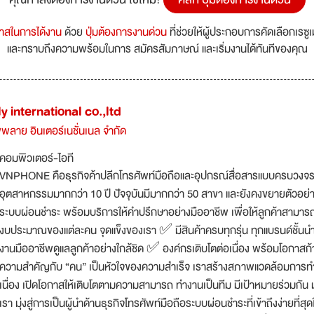
กาสในการได้งาน
ด้วย
ปุ่มต้องการงานด่วน
ที่ช่วยให้ผู้ประกอบการคัดเลือกเรซู
และทราบถึงความพร้อมในการ สมัครสัมภาษณ์ และเริ่มงานได้ทันทีของคุณ
 international co.,ltd
ัพพลาย อินเตอร์เนชั่นเนล จำกัด
คอมพิวเตอร์-ไอที
VNPHONE คือธุรกิจค้าปลีกโทรศัพท์มือถือและอุปกรณ์สื่อสารแบบครบวงจร ท
อุตสาหกรรมมากกว่า 10 ปี ปัจจุบันมีมากกว่า 50 สาขา และยังคงขยายตัวอย่าง
ระบบผ่อนชำระ พร้อมบริการให้คำปรึกษาอย่างมืออาชีพ เพื่อให้ลูกค้าสามารถเ
งบประมาณของแต่ละคน จุดแข็งของเรา ✅ มีสินค้าครบทุกรุ่น ทุกแบรนด์ชั้นน
งานมืออาชีพดูแลลูกค้าอย่างใกล้ชิด ✅ องค์กรเติบโตต่อเนื่อง พร้อมโอก
ความสำคัญกับ “คน” เป็นหัวใจของความสำเร็จ เราสร้างสภาพแวดล้อมการทำงา
เนื่อง เปิดโอกาสให้เติบโตตามความสามารถ ทำงานเป็นทีม มีเป้าหมายร่วมกัน มุ่
เรา มุ่งสู่การเป็นผู้นำด้านธุรกิจโทรศัพท์มือถือระบบผ่อนชำระที่เข้าถึงง่าย