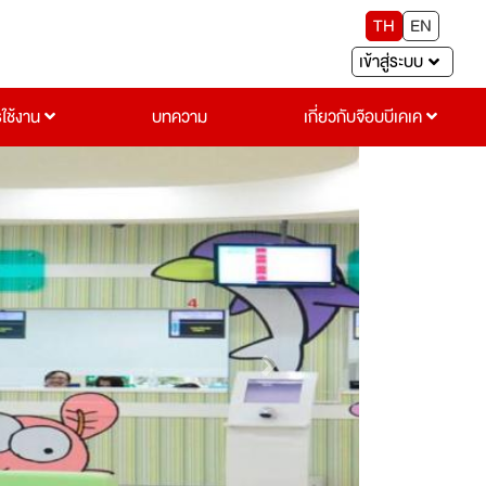
TH
EN
เข้าสู่ระบบ
รใช้งาน
บทความ
เกี่ยวกับจ๊อบบีเคเค
Next