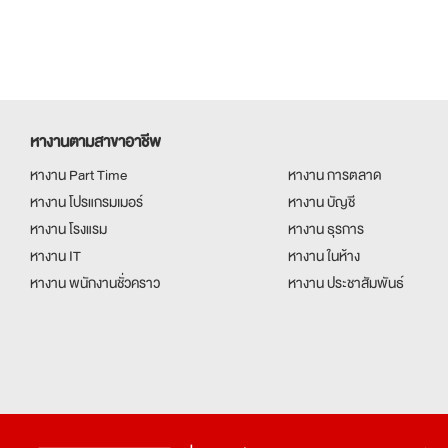
หางานตามสาขาอาชีพ
หางาน Part Time
หางาน การตลาด
หางาน โปรแกรมเมอร์
หางาน บัญชี
หางาน โรงแรม
หางาน ธุรการ
หางาน IT
หางาน ในห้าง
หางาน พนักงานชั่วคราว
หางาน ประชาสัมพันธ์