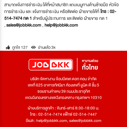
สามาถแจ้งการชำระเงิน ได้ที่หน้าสมาชิก แถบเมนูทางด้านซ้ายมือ หัวข้อ
การชำระเงิน และ แจ้งการชำระเงิน หรือติดต่อ ฝ่ายขายได้ที่
โทร : 02-
514-7474 กด 1
สำหรับผู้ประกบการ และติดต่อ ฝ่ายขาย กด 1
,
sales@jobbkk.com
,
help@jobbkk.com
ถูกใจ 127
อ่านแล้ว 3k
บริษัท จัดหางาน จ๊อบบีเคเค ดอท คอม จำกัด
เลขที่ 625 อาคารทัศนียา ห้องเลขที่ ยูนิต ดี ชั้น 5
ซอยรามคำแหง 39 ถนนประชาอุทิศ
แขวงวังทองหลางเขตวังทองหลาง กรุงเทพฯ 10310
ฝ่ายบริการลูกค้า : จันทร์-เสาร์ 8:30-18:00 น.
โทร : 02-514-7474 แฟ็กซ์ 02-514-7447
อีเมล :
help@jobbkk.com
,
sales@jobbkk.com