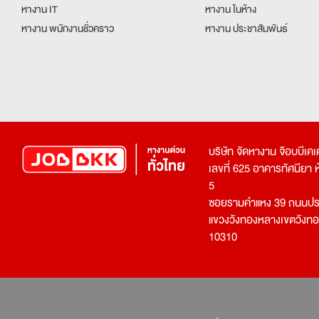
หางาน IT
หางาน ในห้าง
หางาน พนักงานชั่วคราว
หางาน ประชาสัมพันธ์
บริษัท จัดหางาน จ๊อบบีเ
เลขที่ 625 อาคารทัศนียา ห้อ
5
ซอยรามคำแหง 39 ถนนประ
แขวงวังทองหลางเขตวังท
10310