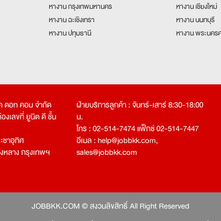
หางาน กรุงเทพมหานคร
หางาน เชียงใหม่
หางาน ฉะเชิงเทรา
หางาน นนทบุรี
หางาน ปทุมธานี
หางาน พระนครศ
คเค ดอท คอม จำกัด
ฝ่ายบริการลูกค้า : จันทร์-เสาร์ 8:30-18:00
งเลขที่ ยูนิต ดี ชั้น
น.
โทร : 02-514-7474 แฟ็กซ์ 02-514-7447
ชาอุทิศ
อีเมล :
help@jobbkk.com
,
องหลาง กรุงเทพฯ
sales@jobbkk.com
JOBBKK.COM © สงวนลิขสิทธิ์ All Right Reserved