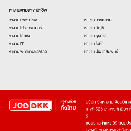
หางานตามสาขาอาชีพ
หางาน Part Time
หางาน การตลาด
หางาน โปรแกรมเมอร์
หางาน บัญชี
หางาน โรงแรม
หางาน ธุรการ
หางาน IT
หางาน ในห้าง
หางาน พนักงานชั่วคราว
หางาน ประชาสัมพันธ์
บริษัท จัดหางาน จ๊อบบีเ
เลขที่ 625 อาคารทัศนียา ห้อ
5
ซอยรามคำแหง 39 ถนนประ
แขวงวังทองหลางเขตวังท