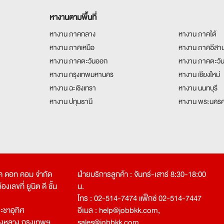
หางานตามพื้นที่
หางาน ภาคกลาง
หางาน ภาคใต้
หางาน ภาคเหนือ
หางาน ภาคอีสา
หางาน ภาคตะวันออก
หางาน ภาคตะวั
หางาน กรุงเทพมหานคร
หางาน เชียงใหม่
หางาน ฉะเชิงเทรา
หางาน นนทบุรี
หางาน ปทุมธานี
หางาน พระนครศ
คเค ดอท คอม จำกัด
ฝ่ายบริการลูกค้า : จันทร์-เสาร์ 8:30-18:00
งเลขที่ ยูนิต ดี ชั้น
น.
โทร : 02-514-7474 แฟ็กซ์ 02-514-7447
ชาอุทิศ
อีเมล :
help@jobbkk.com
,
องหลาง กรุงเทพฯ
sales@jobbkk.com