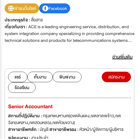
เข้าชมเว็บไซต์
Facebook
ประเภทธุรกิจ :
สื่อสาร
เกี่ยวกับเรา :
ACE is a leading engineering service, distribution, and
system integration company specializing in providing comprehensive
technical solutions and products for telecommunications systems
suppliers and operators. Our expertise now also extends into AI
innovative products and development, reflecting our commitment to
อ่านเพิ่มเติม
next-generation technologies. Our extensive support services
encompass Radio Network Planning, Capacity Planning,
Supervision, Installation, and Commissioning, as well as Operation
แชร์
เก็บงาน
พิมพ์งาน
สมัครงาน
and Maintenance. Our product portfolio includes a diverse range of
ร้องเรียน
items, from power splitters and connectors to indoor and outdoor
antennas, as well as sophisticated signal boosters and repeaters.
Additionally, we excel in delivering full turnkey solutions for In-
Senior Accountant
building coverage, ensuring seamless communication infrastructure
for our clients. We also offer communication fixing services to
สถานที่ปฏิบัติงาน :
กรุงเทพมหานคร(เขตดินแดง,เขตลาดพร้าว,เขต
address any issues that may arise. Moreover, we are dedicated to
วังทองหลาง,เขตสวนหลวง,เขตห้วยขวาง)
promoting sustainability by offering solar energy and green energy
สาขาอาชีพหลัก :
บัญชี
สาขาอาชีพรอง :
หัวหน้า/ผู้จัดการ/ผู้บริหาร
solutions. Committed to quality, we are proud to have received
รูปแบบงาน :
งานประจำ