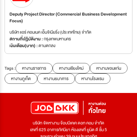
Deputy Project Director (Commercial Business Development
Focus)
บริษัท แอร์ คอนเนค เอ็นจิเนียริ่ง (ประเทศไทย) จำกัด
สถานที่ปฏิบัติงาน :
กรุงเทพมหานคร
เงินเดือน(บาท) :
ตามตกลง
Tags :
หางานราชการ
หางานเชียงใหม่
หางานขอนแก่น
หางานภูเก็ต
หางานธนาคาร
หางานโรงแรม
บริษัท จัดหางาน จ๊อบบีเคเค ดอท คอม จำกัด
เลขที่ 625 อาคารทัศนียา ห้องเลขที่ ยูนิต ดี ชั้น 5
ซอยรามคำแหง 39 ถนนประชาอุทิศ