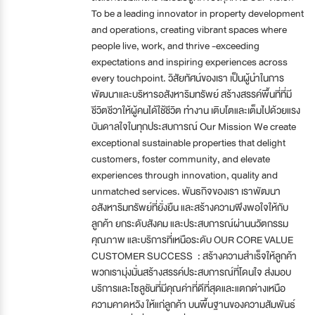
To be a leading innovator in property development
and operations, creating vibrant spaces where
people live, work, and thrive -exceeding
expectations and inspiring experiences across
every touchpoint. วิสัยทัศน์ของเรา เป็นผู้นำในการ
พัฒนาและบริหารอสังหาริมทรัพย์ สร้างสรรค์พื้นที่ที่มี
ชีวิตชีวาให้ผู้คนได้ใช้ชีวิต ทำงาน เติบโตและเต็มไปด้วยแรง
บันดาลใจในทุกประสบการณ์ Our Mission We create
exceptional sustainable properties that delight
customers, foster community, and elevate
experiences through innovation, quality and
unmatched services. พันธกิจของเรา เราพัฒนา
อสังหาริมทรัพย์ที่ยั่งยืน และสร้างความพึงพอใจให้กับ
ลูกค้า ยกระดับสังคม และประสบการณ์ผ่านนวัตกรรม
คุณภาพ และบริการที่เหนือระดับ OUR CORE VALUE
CUSTOMER SUCCESS : สร้างความสำเร็จให้ลูกค้า
พวกเรามุ่งมั่นสร้างสรรค์ประสบการณ์ที่โดนใจ ส่งมอบ
บริการและโซลูชันที่มีคุณค่าที่ดีที่สุดและแตกต่างเหนือ
ความคาดหวัง ให้แก่ลูกค้า บนพื้นฐานของความสัมพันธ์