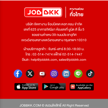
บริษัท จัดหางาน จ๊อบบีเคเค ดอท คอม จำกัด
เลขที่ 625 อาคารทัศนียา ห้องเลขที่ ยูนิต ดี ชั้น 5
ซอยรามคำแหง 39 ถนนประชาอุทิศ
แขวงวังทองหลางเขตวังทองหลาง กรุงเทพฯ 10310
ฝ่ายบริการลูกค้า : จันทร์-เสาร์ 8:30-18:00 น.
โทร : 02-514-7474 แฟ็กซ์ 02-514-7447
อีเมล :
help@jobbkk.com
,
sales@jobbkk.com
JOBBKK.COM © สงวนลิขสิทธิ์ All Right Reserved