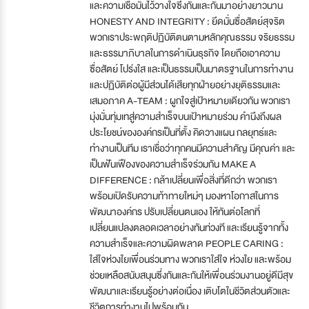
และความเชื่อมั่นไว้วางใจซึ่งกันและกันมาอย่างยาวนาน
HONESTY AND INTEGRITY : ยึดมั่นซื่อสัตย์สุจริต
พวกเราประพฤติปฏิบัติตนตามหลักคุณธรรม จริยธรรม
และธรรมาภิบาลในการดำเนินธุรกิจ โดยถือเอาความ
ซื่อสัตย์ โปร่งใส และเป็นธรรมเป็นมาตรฐานในการทำงาน
และปฏิบัติต่อผู้มีส่วนได้เสียทุกฝ่ายอย่างยุติธรรมและ
เสมอภาค A-TEAM : ผูกใจสู่เป้าหมายเดียวกัน พวกเรา
มุ่งมั่นทุ่มเทสู่ความสำเร็จบนเป้าหมายร่วม คำนึงถึงผล
ประโยชน์ขององค์กรเป็นที่ตั้ง คิดวางแผน กลยุทธ์และ
ทำงานเป็นทีม เราเชื่อว่าทุกคนมีความสำคัญ มีคุณค่า และ
เป็นฟันเฟืองของความสำเร็จร่วมกัน MAKE A
DIFFERENCE : กล้าเปลี่ยนเพื่อสิ่งที่ดีกว่า พวกเรา
พร้อมเปิดรับความท้าทายใหม่ๆ มองหาโอกาสในการ
พัฒนาองค์กร ปรับเปลี่ยนตนเอง ให้ทันต่อโลกที่
เปลี่ยนแปลงตลอดเวลาอย่างทันท่วงที และเรียนรู้จากทั้ง
ความสำเร็จและความผิดพลาด PEOPLE CARING :
ใส่ใจห่วงใยเพื่อนร่วมทาง พวกเราใส่ใจ ห่วงใย และพร้อม
ช่วยเหลือสนับสนุนซึ่งกันและกันให้เพื่อนร่วมงานอยู่ดีมีสุข
พัฒนาและเรียนรู้อย่างต่อเนื่อง เติบโตในชีวิตส่วนตัวและ
ชีวิตการทำงานไปพร้อมกัน