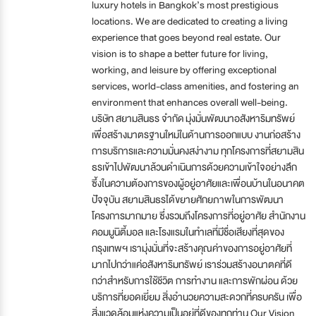
luxury hotels in Bangkok’s most prestigious
locations. We are dedicated to creating a living
experience that goes beyond real estate. Our
vision is to shape a better future for living,
working, and leisure by offering exceptional
services, world-class amenities, and fostering an
environment that enhances overall well-being.
บริษัท สยามสินธร จำกัด มุ่งมั่นพัฒนาอสังหาริมทรัพย์
เพื่อสร้างมาตรฐานใหม่ในด้านการออกแบบ งานก่อสร้าง
การบริการและความมั่นคงสง่างาม ทุกโครงการที่สยามสิน
ธรเข้าไปพัฒนาล้วนดำเนินการด้วยความเข้าใจอย่างลึก
ซึ้งในความต้องการของผู้อยู่อาศัยและเพื่อนบ้านในอนาคต
ปัจจุบัน สยามสินธรได้ขยายศักยภาพในการพัฒนา
โครงการมากมาย ซึ่งรวมถึงโครงการที่อยู่อาศัย สำนักงาน
คอมมูนิตี้มอล และโรงแรมในทำเลที่มีชื่อเสียงที่สุดของ
กรุงเทพฯ เรามุ่งมั่นที่จะสร้างคุณค่าของการอยู่อาศัยที่
มากไปกว่าแค่อสังหาริมทรัพย์ เราร่วมสร้างอนาตคที่ดี
กว่าสำหรับการใช้ชีวิต การทำงาน และการพักผ่อน ด้วย
บริการที่ยอดเยี่ยม สิ่งอำนวยความสะดวกที่ครบครัน เพื่อ
สิ่งแวดล้อมแห่งความเป็นอยู่ที่ดีของทุกท่าน Our Vision