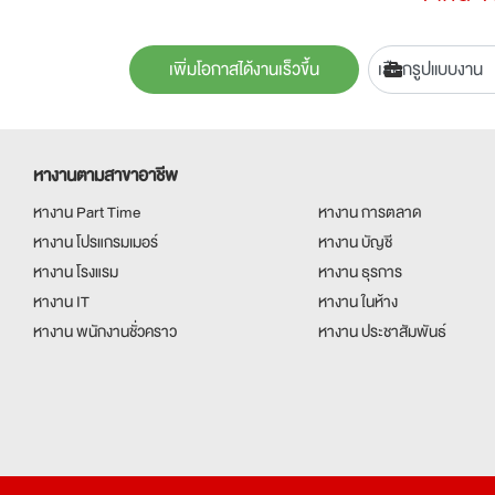
เพิ่มโอกาสได้งานเร็วขึ้น
หางานตามสาขาอาชีพ
หางาน Part Time
หางาน การตลาด
หางาน โปรแกรมเมอร์
หางาน บัญชี
หางาน โรงแรม
หางาน ธุรการ
หางาน IT
หางาน ในห้าง
หางาน พนักงานชั่วคราว
หางาน ประชาสัมพันธ์