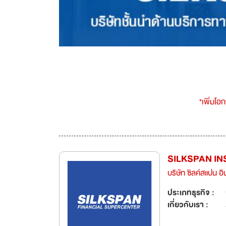
*เพิ่มโอ
SILKSPAN I
บริษัท ซิลค์สแปน อิ
ประเภทธุรกิจ :
เกี่ยวกับเรา :