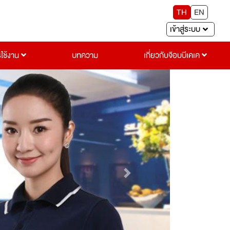
TH
EN
เข้าสู่ระบบ
รใช้งาน
บทความ
เกี่ยวกับจ๊อบบีเคเค
Next