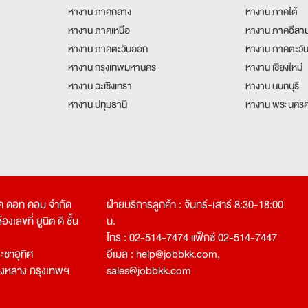
หางาน ภาคกลาง
หางาน ภาคใต้
หางาน ภาคเหนือ
หางาน ภาคอีสา
หางาน ภาคตะวันออก
หางาน ภาคตะวั
หางาน กรุงเทพมหานคร
หางาน เชียงใหม่
หางาน ฉะเชิงเทรา
หางาน นนทบุรี
หางาน ปทุมธานี
หางาน พระนครศ
คเค ดอท คอม จำกัด
ฝ่ายบริการลูกค้า : จันทร์-เสาร์ 8:30-18:00
งเลขที่ ยูนิต ดี ชั้น
น.
โทร : 02-514-7474 แฟ็กซ์ 02-514-7447
ชาอุทิศ
อีเมล :
help@jobbkk.com
,
องหลาง กรุงเทพฯ
sales@jobbkk.com