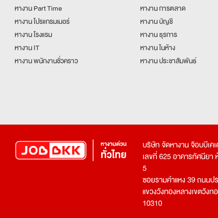
หางาน Part Time
หางาน การตลาด
หางาน โปรแกรมเมอร์
หางาน บัญชี
หางาน โรงแรม
หางาน ธุรการ
หางาน IT
หางาน ในห้าง
หางาน พนักงานชั่วคราว
หางาน ประชาสัมพันธ์
บริษัท จัดหางาน จ๊อบบีเ
เลขที่ 625 อาคารทัศนียา ห้อ
5
ซอยรามคำแหง 39 ถนนประ
แขวงวังทองหลางเขตวังท
10310