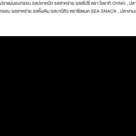
ปลาแผ่นอบกรอบ รสปลาหมึก รสสาหร่าย รสสไปซี่ ตรา โอยากิ OYAKI , ปลาก
กรอบ รสสาหร่าย รสดั้งเดิม รสบาบีคิว ตราซีสแนค SEA SNACK , ปลาเทมปุระ