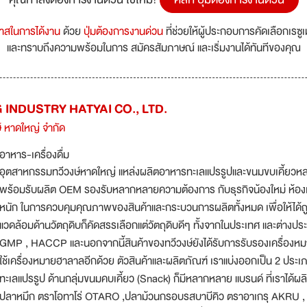
กาสในการได้งาน
ด้วย
ปุ่มต้องการงานด่วน
ที่ช่วยให้ผู้ประกอบการคัดเลือกเรซู
และทราบถึงความพร้อมในการ สมัครสัมภาษณ์ และเริ่มงานได้ทันทีของคุณ
INDUSTRY HATYAI CO., LTD.
 หาดใหญ่ จำกัด
อาหาร-เครื่องดื่ม
อุตสาหกรรมทวีวงษ์หาดใหญ่ แหล่งผลิตอาหารทะเลแปรรูปและขนมขบเคี้ยวหล
พร้อมรับผลิต OEM รองรับหลากหลายความต้องการ กับธุรกิจน้องใหม่ ห้องเย็นร
หนัก ในการควบคุมคุณภาพของสินค้าและกระบวนการผลิตทั้งหมด เพื่อให้ได้
แวดล้อมด้านวัตถุดิบก็คัดสรรเลือกแต่วัตถุดิบดีๆ ทั้งจากในประเทศ และต่างป
GMP , HACCP และนอกจากนี้สินค้าของทวีวงษ์ยังได้รับการรับรองเครื่อ
ใช้เครื่องหมายฮาลาลอีกด้วย ตัวสินค้าและผลิตภัณฑ์ เราแบ่งออกเป็น 2 ประเ
ทะเลแปรรูป ด้านกลุ่มขนมคบเคี้ยว (Snack) ก็มีหลากหลาย แบรนด์ ที่เราได
ปลาหมึก ตราโอทาโร่ OTARO ,ปลาม้วนกรอบรสบาบีคิว ตราอาเกรุ AKRU , ป