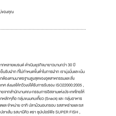
เม่ของคุณ
ากหลายแบรนด์ ดำเนินธุรกิจมายาวนานกว่า 30 ปี
ับฝาก ที่ไม่กำหนดขั้นต่ำในการฝาก เรามุ่งมั่นและเน้น
ถูกต้องตามมาตรฐานสูงสุดของอุตสาหกรรมและสิ่ง
ระเทศ ส่งผลให้ทวีวงษ์ได้รับการรับรอง ISO22000:2005 ,
งหมายจากสำนักงานคณะกรรมการอิสลามแห่งประเทศไทยให้
ภทหลักๆคือ กลุ่มขนมคบเคี้ยว (Snack) และ กลุ่มอาหาร
้ผลิตและจำหน่าย อาทิ ปลาม้วนอบกรอบ รสสาหร่ายและรส
ลาเส้น รสบาบีคิว ตรา ซุปเปอร์ฟิช SUPER FISH ,