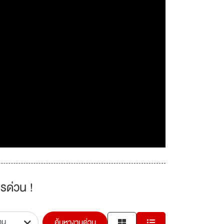
รด่วน !
ค้นหางานด่วน