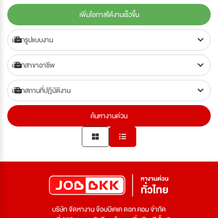
เพิ่มโอกาสได้งานเร็วขึ้น
ค้นหางานด่วน
บริษัท จัดหางาน จ๊อบบีเคเค ดอท คอม จำกัด