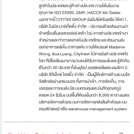
ลูกค้าในประเทศและคู่ค้าต่างประเทศ ภายใต้นโยบาย
คุณภาพ ISO 22000, GMP, HACCP และ Sedex
นอกจากนี้ CITITEX GROUP ยังมีบริษัทในเครือ ได้แก่ 1.
บริษัท โนเบิล มาร์เก็ตติ้ง จำกัด - ประกอบด้วยส่วนงานนำ
เข้าเครื่องดื่มแอลกอฮอล์ เหล้า ไวน์ จากต่างประเทศเข้ามา
จำหน่ายและทำการตลาดในประเทศไทย และส่วนงานส่ง
ออกอาหารแช่แข็ง อาหารแห้ง ภายใต้แบรนด์ Madame
Wong, Bua Luang, Cityfresh ไปขายยังต่างประเทศทั่ว
โลก ที่มีชื่อเสียงมายาวนานจนได้รับการยอมรับและรู้จักกัน
ดีในกว่า 30 ประเทศ ทั้งในยุโรป ออสเตรเลียและอเมริกา 2.
บริษัท ซีทีเอ็กซ์ โฮลดิ้ง จำกัด - เป็นผู้ให้บริการด้านระบบโล
จิสติกส์อย่างครบวงจร ทั้งการนำเข้า, การจัดเก็บ, การ
บรรจุและการขนส่ง มีระบบควบคุมและบันทึกอุณหภูมิ
ตลอด 24 ชั่วโมง บนพื้นที่ห้องเย็นกว่า 8,000 ตารางเมตร
บริหารจัดการด้วยระบบการจัดการคลังสินค้าด้วยระบบ
คอมพิวเตอร์ หรือ warehouse management system