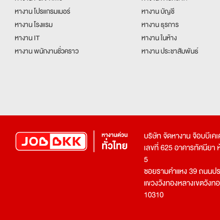
หางาน โปรแกรมเมอร์
หางาน บัญชี
หางาน โรงแรม
หางาน ธุรการ
หางาน IT
หางาน ในห้าง
หางาน พนักงานชั่วคราว
หางาน ประชาสัมพันธ์
บริษัท จัดหางาน จ๊อบบีเ
เลขที่ 625 อาคารทัศนียา ห้อ
5
ซอยรามคำแหง 39 ถนนประ
แขวงวังทองหลางเขตวังท
10310