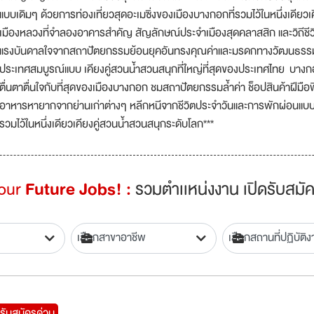
แบบเดิมๆ ด้วยการท่องเที่ยวสุดอะเมซิ่งของเมืองบางกอกที่รวมไว้ในหนึ่งเดียวเค
เมืองหลวงที่จำลองอาคารสำคัญ สัญลักษณ์ประจำเมืองสุดคลาสสิก และวิถีชีวิต
แรงบันดาลใจจากสถาปัตยกรรมย้อนยุคอันทรงคุณค่าและมรดกทางวัฒนธรรมข
ประเทศสมบูรณ์แบบ เคียงคู่สวนน้ำสวนสนุกที่ใหญ่ที่สุดของประเทศไทย บางกอ
ตื่นตาตื่นใจกับที่สุดของเมืองบางกอก ชมสถาปัตยกรรมล้ำค่า ช็อปสินค้าฝีมื
อาหารหายากจากย่านเก่าต่างๆ หลีกหนีจากชีวิตประจำวันและการพักผ่อนแบบเด
รวมไว้ในหนึ่งเดียวเคียงคู่สวนน้ำสวนสนุกระดับโลก***
Your
Future Jobs! :
รวมตำเเหน่งงาน เปิดรับสมัค
รับสมัครด่วน