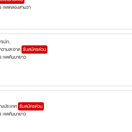
ร เขตคลองสามวา
น/รปภ.
ำความสะอาด
รับสมัครด่วน
ร เขตคันนายาว
์ต่างประเทศ
รับสมัครด่วน
ร เขตคันนายาว