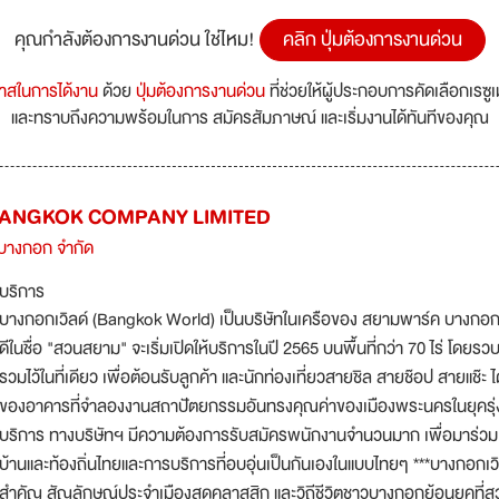
คุณกำลังต้องการงานด่วน ใช่ไหม!
คลิก ปุ่มต้องการงานด่วน
กาสในการได้งาน
ด้วย
ปุ่มต้องการงานด่วน
ที่ช่วยให้ผู้ประกอบการคัดเลือกเรซู
และทราบถึงความพร้อมในการ สมัครสัมภาษณ์ และเริ่มงานได้ทันทีของคุณ
BANGKOK COMPANY LIMITED
 บางกอก จำกัด
บริการ
บางกอกเวิลด์ (Bangkok World) เป็นบริษัทในเครือของ สยามพาร์ค บางกอก สย
ดีในชื่อ "สวนสยาม" จะเริ่มเปิดให้บริการในปี 2565 บนพื้นที่กว่า 70 ไร่ 
รวมไว้ในที่เดียว เพื่อต้อนรับลูกค้า และนักท่องเที่ยวสายชิล สายช๊อป สายแช๊ะ
ของอาคารที่จำลองงานสถาปัตยกรรมอันทรงคุณค่าของเมืองพระนครในยุครุ่งเรือ
บริการ ทางบริษัทฯ มีความต้องการรับสมัครพนักงานจำนวนมาก เพื่อมาร่วม
บ้านและท้องถิ่นไทยและการบริการที่อบอุ่นเป็นกันเองในแบบไทยๆ ***บางกอกเวิล
สำคัญ สัญลักษณ์ประจำเมืองสุดคลาสสิก และวิถีชีวิตชาวบางกอกย้อนยุคที่ส