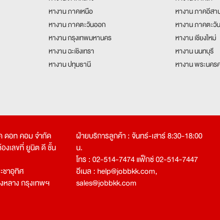
หางาน ภาคเหนือ
หางาน ภาคอีสา
หางาน ภาคตะวันออก
หางาน ภาคตะวั
หางาน กรุงเทพมหานคร
หางาน เชียงใหม่
หางาน ฉะเชิงเทรา
หางาน นนทบุรี
หางาน ปทุมธานี
หางาน พระนครศ
คเค ดอท คอม จำกัด
ฝ่ายบริการลูกค้า : จันทร์-เสาร์ 8:30-18:00
งเลขที่ ยูนิต ดี ชั้น
น.
โทร : 02-514-7474 แฟ็กซ์ 02-514-7447
ชาอุทิศ
อีเมล :
help@jobbkk.com
,
องหลาง กรุงเทพฯ
sales@jobbkk.com