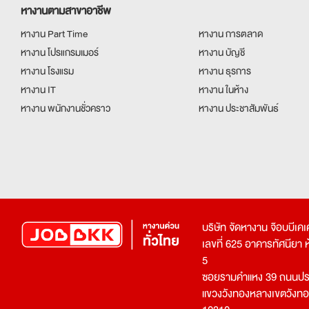
หางานตามสาขาอาชีพ
หางาน Part Time
หางาน การตลาด
หางาน โปรแกรมเมอร์
หางาน บัญชี
หางาน โรงแรม
หางาน ธุรการ
หางาน IT
หางาน ในห้าง
หางาน พนักงานชั่วคราว
หางาน ประชาสัมพันธ์
บริษัท จัดหางาน จ๊อบบีเ
เลขที่ 625 อาคารทัศนียา ห้อ
5
ซอยรามคำแหง 39 ถนนประ
แขวงวังทองหลางเขตวังท