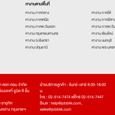
หางานตามพื้นที่
หางาน ภาคกลาง
หางาน ภาคใต้
หางาน ภาคเหนือ
หางาน ภาคอีสา
หางาน ภาคตะวันออก
หางาน ภาคตะวั
หางาน กรุงเทพมหานคร
หางาน เชียงใหม่
หางาน ฉะเชิงเทรา
หางาน นนทบุรี
หางาน ปทุมธานี
หางาน พระนครศ
คเค ดอท คอม จำกัด
ฝ่ายบริการลูกค้า : จันทร์-เสาร์ 8:30-18:00
งเลขที่ ยูนิต ดี ชั้น
น.
โทร : 02-514-7474 แฟ็กซ์ 02-514-7447
ชาอุทิศ
อีเมล :
help@jobbkk.com
,
องหลาง กรุงเทพฯ
sales@jobbkk.com